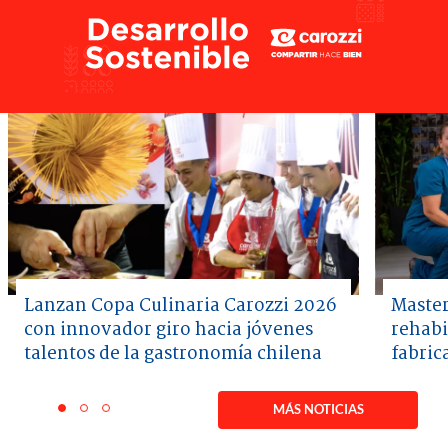
Lanzan Copa Culinaria Carozzi 2026
Master
con innovador giro hacia jóvenes
rehabi
talentos de la gastronomía chilena
fabric
Item
1
MÁS NOTICIAS
item
item
item
of
0
1
2