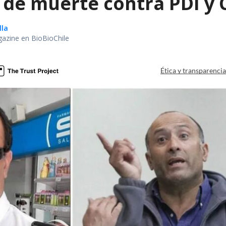
de muerte contra PDI y 
lla
gazine en BioBioChile
Ética y transparenci