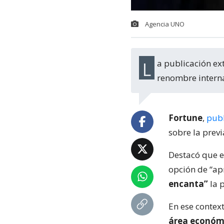
Agencia UNO
La publicación extranjera se refirió a una carta que firmaron 43 economistas de
renombre interna
Fortune
,
publ
sobre la previ
Destacó que e
opción de “ap
encanta”
la 
En ese context
área económ