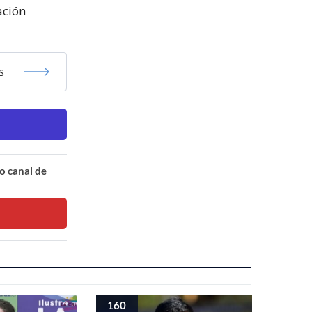
ación
s
o canal de
160