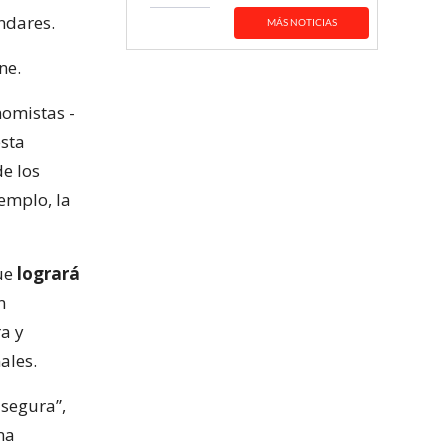
ndares.
MÁS NOTICIAS
ne.
nomistas -
esta
e los
jemplo, la
que
logrará
n
ra y
ales.
 segura”,
na