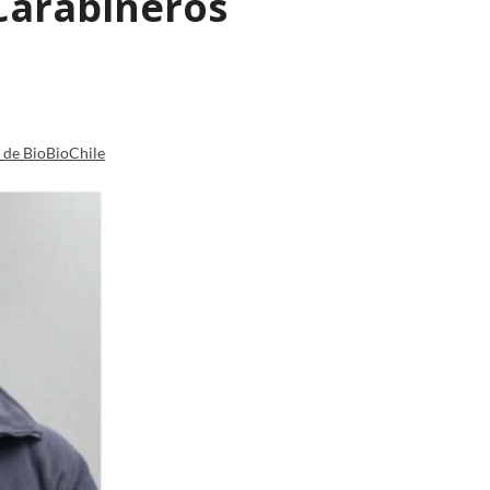
Carabineros
a de BioBioChile