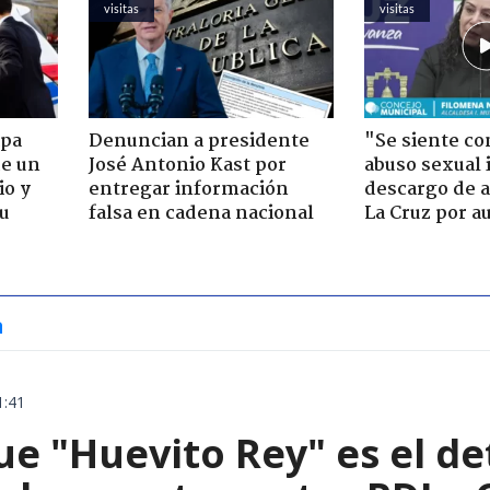
visitas
visitas
apa
Denuncian a presidente
"Se siente co
de un
José Antonio Kast por
abuso sexual i
io y
entregar información
descargo de a
su
falsa en cadena nacional
La Cruz por au
a
1:41
ue "Huevito Rey" es el de