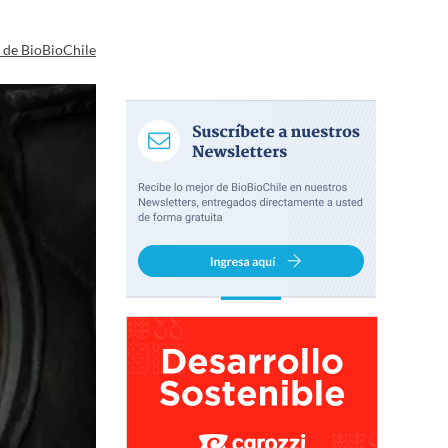
a de BioBioChile