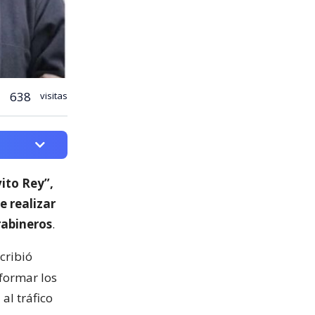
638
visitas
ito Rey”,
e realizar
rabineros
.
scribió
nformar los
al tráfico