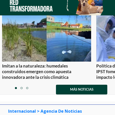
Imitan a la naturaleza: humedales
Política 
construidos emergen como apuesta
IPST fom
innovadora ante la crisis climática
impacto l
Item
1
MÁS NOTICIAS
item
item
item
of
0
1
2
3
Internacional
> Agencia De Noticias