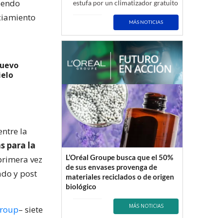
ciendo
estufa por un climatizador gratuito
nciamiento
MÁS NOTICIAS
nuevo
ielo
entre la
s para la
L’Oréal Groupe busca que el 50%
primera vez
de sus envases provenga de
ado y post
materiales reciclados o de origen
biológico
MÁS NOTICIAS
Group
– siete