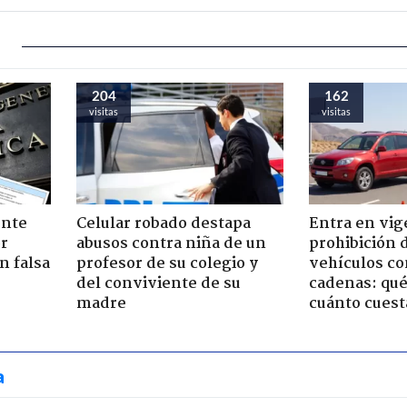
204
162
visitas
visitas
ente
Celular robado destapa
Entra en vig
or
abusos contra niña de un
prohibición 
n falsa
profesor de su colegio y
vehículos co
del conviviente de su
cadenas: qué
madre
cuánto cuest
a