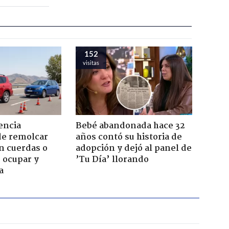
152
visitas
encia
Bebé abandonada hace 32
de remolcar
años contó su historia de
n cuerdas o
adopción y dejó al panel de
 ocupar y
’Tu Día’ llorando
a