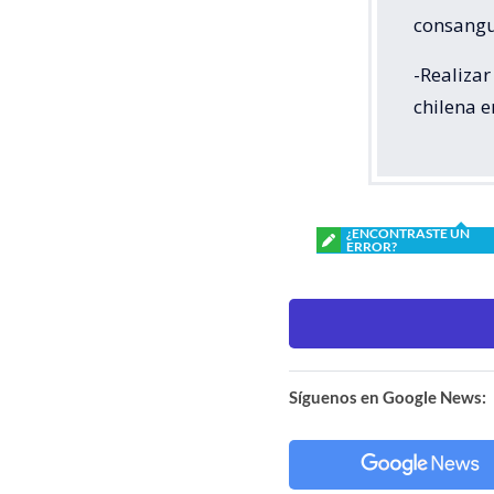
consangu
-Realiza
chilena e
¿ENCONTRASTE UN
ERROR?
Síguenos en Google News: