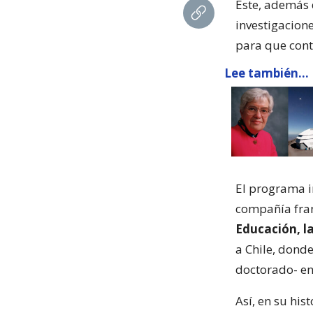
Este, además 
investigacione
para que cont
Lee también...
El programa i
compañía fra
Educación, la
a Chile, dond
doctorado- en
Así, en su his