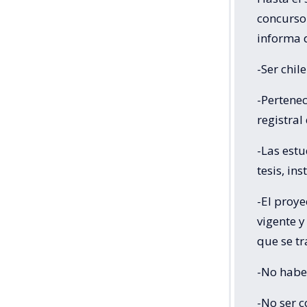
concurso
informa
-Ser chil
-Pertenec
registral
-Las est
tesis, in
-El proye
vigente y
que se tr
-No habe
-No ser 