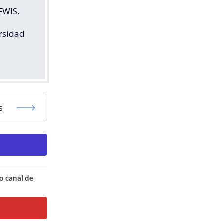
FWIS.
ersidad
s
o canal de