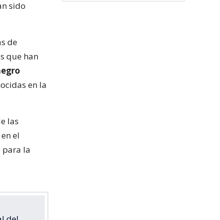
an sido
as de
as que han
negro
ocidas en la
e las
en el
 para la
l del