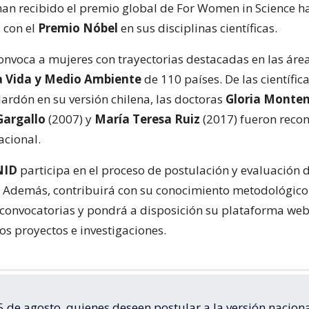
an recibido el premio global de For Women in Science h
 con el
Premio Nóbel
en sus disciplinas científicas.
convoca a mujeres con trayectorias destacadas en las áre
la Vida y Medio Ambiente
de 110 países. De las científic
lardón en su versión chilena, las doctoras
Gloria Monte
Gargallo
(2007) y
María Teresa Ruiz
(2017) fueron recon
acional.
NID
participa en el proceso de postulación y evaluación d
 Además, contribuirá con su conocimiento metodológico 
 convocatorias y pondrá a disposición su plataforma web
os proyectos e investigaciones.
5 de agosto, quienes deseen postular a la versión naciona