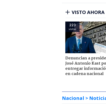
VISTO AHORA
223
visitas
Denuncian a presid
José Antonio Kast p
entregar informació
en cadena nacional
Nacional
> Notici