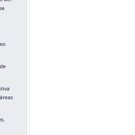
se
exo
 de
ativa
 áreas
s.