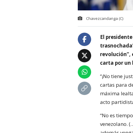
Chavezcandanga (C)
El president
trasnochada”
revolución”, 
carta por un
“¡No tiene ju
cartas para de
máxima lealta
acto partidist
“No es tiempo
venezolano. (
además venga 