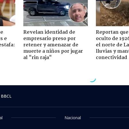
de
Revelan identidad de
Reportan que
s e
empresario preso por
oculto de 192
estafa:
retener y amenazar de
el norte de L
muerte a niños por jugar
lluvias y man
al "rin raja"
conectividad
 BBCL
al
Nacional