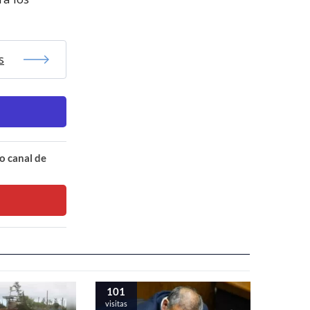
s
o canal de
101
visitas