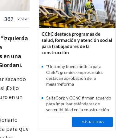
362
visitas
CChC destaca programas de
 “izquierda
salud, formación y atención social
para trabajadores de la
a
construcción
as en una
Giordani.
"Una muy buena noticia para
Chile": gremios empresariales
tar sacando
destacan aprobación de la
megarreforma
s! ¡Exijo
duro en un
SalfaCorp y CChC firman acuerdo
para impulsar estándares de
sostenibilidad en la construcción
ionario
MÁS NOTICIAS
lda para que
a los