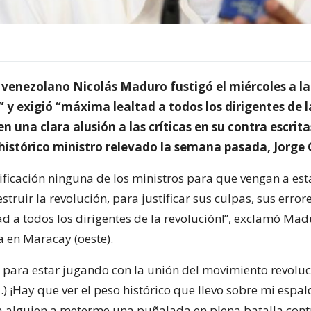
e venezolano Nicolás Maduro fustigó el miércoles a la
 y exigió “máxima lealtad a todos los dirigentes de l
en una clara alusión a las críticas en su contra escrit
 histórico ministro relevado la semana pasada, Jorge 
stificación ninguna de los ministros para que vengan a es
struir la revolución, para justificar sus culpas, sus errore
d a todos los dirigentes de la revolución!”, exclamó Ma
a en Maracay (oeste).
 para estar jugando con la unión del movimiento revoluc
…) ¡Hay que ver el peso histórico que llevo sobre mi espa
alguien a meterme una puñalada en plena batalla contr