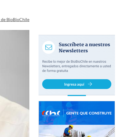
a de BioBioChile