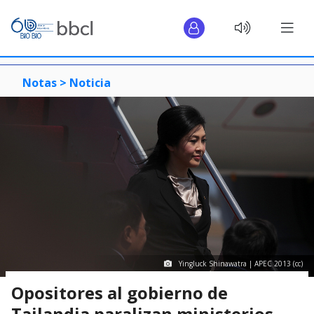
Notas >
Noticia
Yingluck Shinawatra | APEC 2013 (cc)
Opositores al gobierno de
Tailandia paralizan ministerios