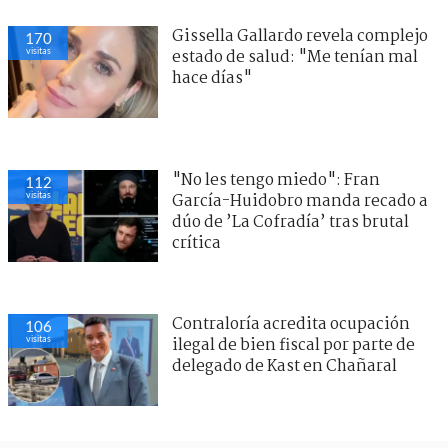
Gissella Gallardo revela complejo
154
visitas
estado de salud: "Me tenían mal
hace días"
"No les tengo miedo": Fran
106
visitas
García-Huidobro manda recado a
dúo de ’La Cofradía’ tras brutal
crítica
Contraloría acredita ocupación
102
visitas
ilegal de bien fiscal por parte de
delegado de Kast en Chañaral