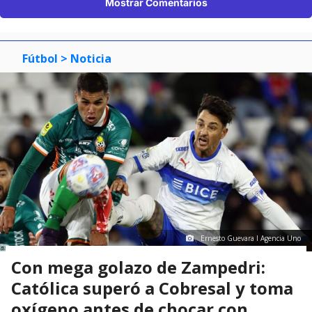
Mostrar Comentarios
Fútbol
> Noticia
Ernesto Guevara I Agencia Uno
Con mega golazo de Zampedri:
Católica superó a Cobresal y toma
oxígeno antes de chocar con