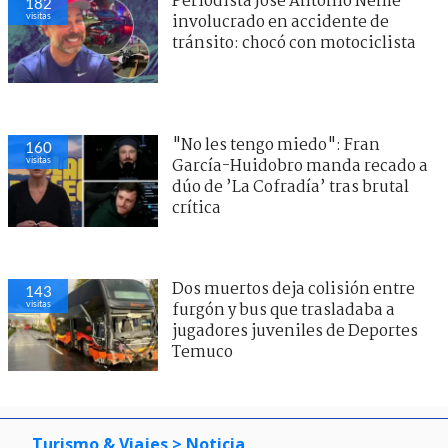
Periodista José Antonio Neme
182
visitas
involucrado en accidente de
tránsito: chocó con motociclista
"No les tengo miedo": Fran
160
visitas
García-Huidobro manda recado a
dúo de ’La Cofradía’ tras brutal
crítica
Dos muertos deja colisión entre
143
visitas
furgón y bus que trasladaba a
jugadores juveniles de Deportes
Temuco
Turismo & Viajes
> Noticia