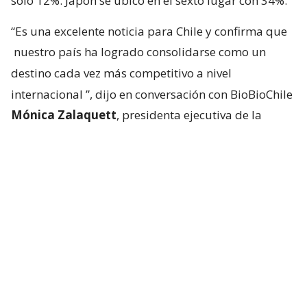
solo 12%. Japón se ubicó en el sexto lugar con 34%.
“Es una excelente noticia para Chile y confirma que
nuestro país ha logrado consolidarse como un
destino cada vez más competitivo a nivel
internacional
”, dijo en conversación con BioBioChile
Mónica Zalaquett
, presidenta ejecutiva de la
Federación de Empresas de Turismo de Chile
(Fedetur).
Según explicó, la recuperación no responde a un
solo factor, sino a la combinación de una mejor
conectividad aérea, el trabajo conjunto entre el
sector público y privado para
posicionar a Chile en
mercados estratégicos y el reconocimiento
internacional
que ha ganado el país en segmentos
como el turismo de naturaleza y aventura. “A ello se