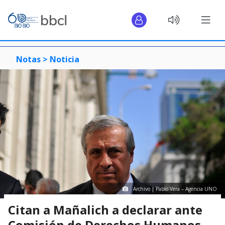
Notas >
Noticia
Archivo | Pablo Vera – Agencia UNO
Citan a Mañalich a declarar ante
Comisión de Derechos Humanos