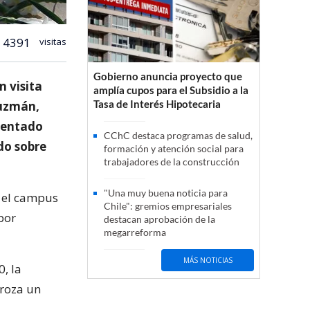
4391
visitas
Gobierno anuncia proyecto que
n visita
amplía cupos para el Subsidio a la
Tasa de Interés Hipotecaria
Guzmán,
tentado
CChC destaca programas de salud,
do sobre
formación y atención social para
trabajadores de la construcción
"Una muy buena noticia para
 el campus
Chile": gremios empresariales
por
destacan aprobación de la
megarreforma
MÁS NOTICIAS
, la
rroza un