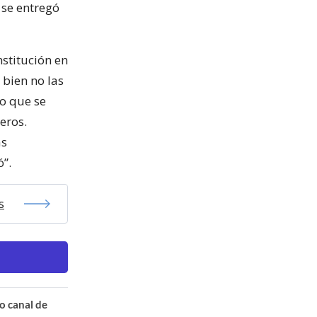
 se entregó
nstitución en
 bien no las
o que se
eros.
as
ó”.
s
o canal de