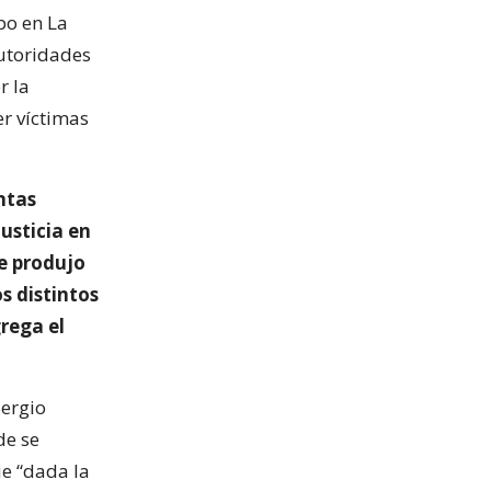
bo en La
utoridades
r la
er víctimas
ntas
usticia en
e produjo
s distintos
rega el
Sergio
de se
e “dada la