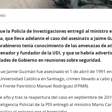
 UNO
e la Policía de Investigaciones entregó al ministro e
a, que lleva adelante el caso del asesinato a Jaime 
arabineros tenía conocimiento de las amenazas de a
senador y fundador de la UDI, y que se habría adverti
idades de Gobierno en reuniones sobre seguridad.
e Jaime Guzmán fue asesinado el 1 de abril de 1991 en
 Universidad Católica en Santiago, crimen llevado a cabo 
el Frente Patriótico Manuel Rodríguez (FPMR).
te año y tras la reapertura del caso en septiembre de 2010
teligencia Policial de la PDI entregó al ministro Mario Ca
naliza el proceso por el homicidio.