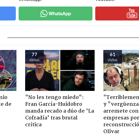
77
61
visitas
visitas
nio
"No les tengo miedo":
"Terriblemen
te de
Fran García-Huidobro
y "vergüenza
manda recado a dúo de ’La
arremete con
Cofradía’ tras brutal
empresas po
crítica
reconstrucció
Olivar