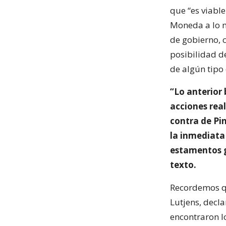
que “es viable
Moneda a lo m
de gobierno, 
posibilidad d
de algún tipo
“Lo anterior 
acciones real
contra de Pi
la inmediata 
estamentos g
texto.
Recordemos qu
Lutjens, decl
encontraron l