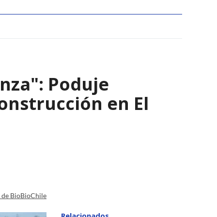
nza": Poduje
nstrucción en El
a de BioBioChile
Relacionados