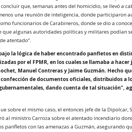
 concluir que, semanas antes del homicidio, se llevó a ca
enos una reunión de inteligencia, donde participaron a
como funcionarios de Carabineros, donde se dio a conoce
e que algunas autoridades políticas y militares podían s
 de atentado”.
bajo la lógica de haber encontrado panfletos en disti
izadas por el FPMR, en los cuales se llamaba a hacer j
nochet, Manuel Contreras y Jaime Guzmán. Hecho qu
confección de documentos oficiales, distribuidos a lo
ubernamentales, dando cuenta de tal situación”, ag
e sobre el mismo caso, el entonces jefe de la Dipolcar, 
aró al ministro Carroza sobre el atentado incendiario don
os panfletos con las amenazas a Guzmán, asegurando qu