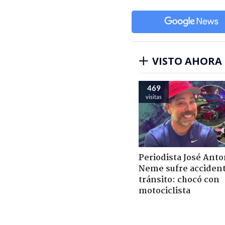
VISTO AHORA
469
visitas
Periodista José Anto
Neme sufre acciden
tránsito: chocó con
motociclista