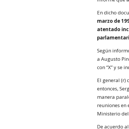
En dicho doc
marzo de 199
atentado inc
parlamentari
Según infor
a Augusto Pin
con “X” y se i
El general (r)
entonces, Ser
manera parale
reuniones en 
Ministerio del
De acuerdo al