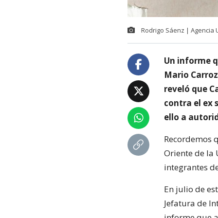
Rodrigo Sáenz | Agencia
Un informe qu
Mario Carroz
reveló que C
contra el ex 
ello a autor
Recordemos qu
Oriente de la
integrantes d
En julio de es
Jefatura de In
informe que a