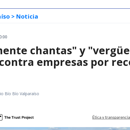
aíso
> Noticia
0:00
mente chantas" y "vergüe
contra empresas por reco
io Bío Bío Valparaíso
a
Ética y transparenci