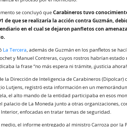
umento se concluyó que
Carabineros tuvo conocimiento
1 de que se realizaría la acción contra Guzmán, debi
endiario en el cual se dejaron panfletos con amenaza
o.
mó
La Tercera
, además de Guzmán en los panfletos se hací
ochet y Manuel Contreras, cuyos rostros habrían estad
ndicaba la frase “no más espera ni trámite, ¡justicia ahora!
 de la Dirección de Inteligencia de Carabineros (Dipolcar) 
gio Lutjens, registró esta información en un memorándu
la, el alto mando de la entidad participaba en esos mo
el palacio de La Moneda junto a otras organizaciones, co
 Interior, enfocadas en tratar temas de seguridad.
 medio, el informe entregado al ministro Carroza por la 