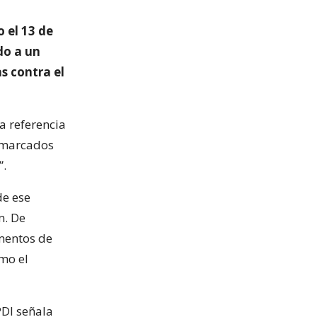
 el 13 de
do a un
s contra el
a referencia
o marcados
”.
de ese
m. De
mentos de
mo el
PDI señala