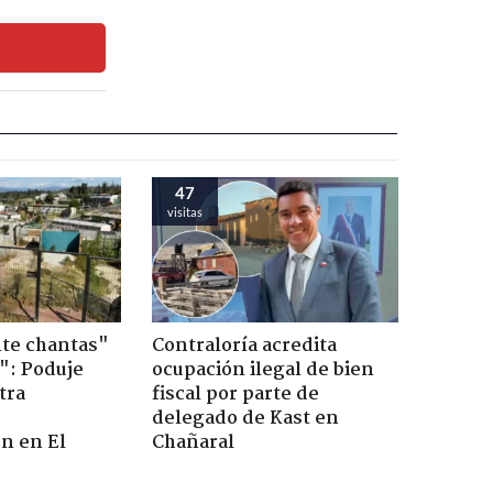
47
visitas
te chantas"
Contraloría acredita
": Poduje
ocupación ilegal de bien
tra
fiscal por parte de
r
delegado de Kast en
n en El
Chañaral