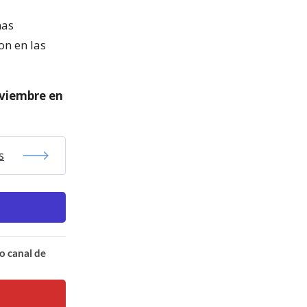
nas
on en las
oviembre en
s
o canal de