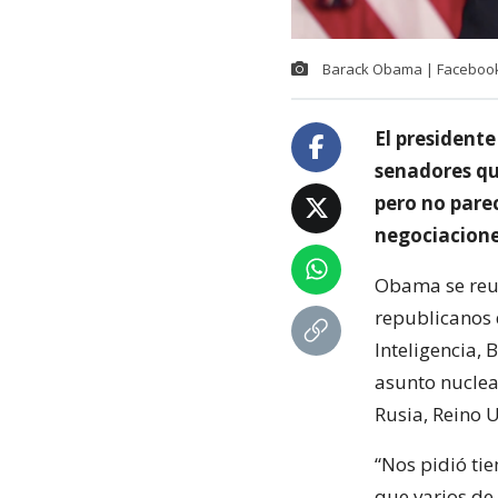
Barack Obama | Faceboo
El president
senadores qu
pero no parec
negociacione
Obama se reun
republicanos 
Inteligencia, 
asunto nuclear
Rusia, Reino 
“Nos pidió tie
que varios de 