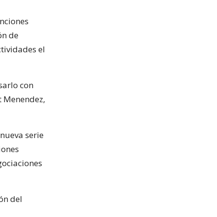
anciones
ón de
tividades el
sarlo con
rt Menendez,
nueva serie
iones
egociaciones
ón del