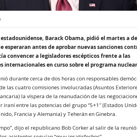
k
e estadounidense, Barack Obama, pidió el martes a d
e esperaran antes de aprobar nuevas sanciones contr
ía convencer a legisladores escépticos frente a las
s internacionales en curso sobre el programa nuclear 
ió durante cerca de dos horas con responsables demóc
de las cuatro comisiones involucradas (Asuntos Exteriore
Bancaria) la víspera de la reanudación de las negociacion
 iraní entre las potencias del grupo “5+1″ (Estados Unid
Unido, Francia y Alemania) y Teherán en Ginebra.
mpo”, dijo el republicano Bob Corker al salir de la reuni
los asistentes seguían “muy insatisfechos”.