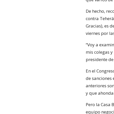
De hecho, rec
contra Teherá
Gracias), es d
viernes por las
“Voy a examin
mis colegas y
presidente de
En el Congres
de sanciones 
anteriores son
y que ahondar
Pero la Casa 
equipo negoci