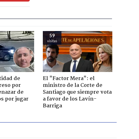
59
visitas
tidad de
El "Factor Mera": el
reso por
ministro de la Corte de
enazar de
Santiago que siempre vota
s por jugar
a favor de los Lavín-
Barriga