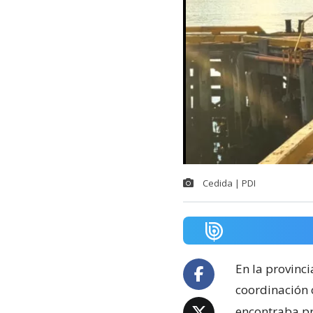
Cedida | PDI
En la provinci
coordinación 
encontraba pró