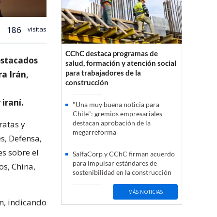
186
visitas
CChC destaca programas de
estacados
salud, formación y atención social
para trabajadores de la
a Irán,
construcción
iraní.
"Una muy buena noticia para
Chile": gremios empresariales
ratas y
destacan aprobación de la
megarreforma
s, Defensa,
es sobre el
SalfaCorp y CChC firman acuerdo
para impulsar estándares de
os, China,
sostenibilidad en la construcción
MÁS NOTICIAS
ón, indicando