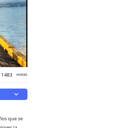
1483
visitas
ños que se
mover la