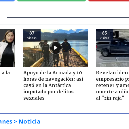
87
65
visitas
visitas
 a la
Apoyo de la Armada y 10
Revelan iden
o
horas de navegación: así
empresario p
cayó en la Antártica
retener y am
imputado por delitos
muerte a niño
sexuales
al "rin raja"
anes
> Noticia