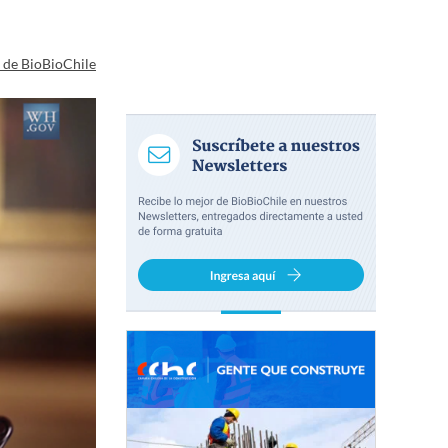
a de BioBioChile