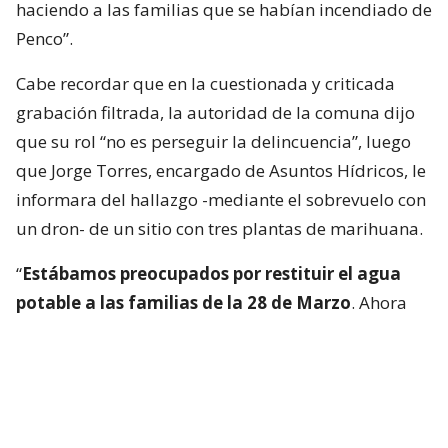
haciendo a las familias que se habían incendiado de
Penco”.
Cabe recordar que en la cuestionada y criticada
grabación filtrada, la autoridad de la comuna dijo
que su rol “no es perseguir la delincuencia”, luego
que Jorge Torres, encargado de Asuntos Hídricos, le
informara del hallazgo -mediante el sobrevuelo con
un dron- de un sitio con tres plantas de marihuana.
“
Estábamos preocupados por restituir el agua
potable a las familias de la 28 de Marzo
. Ahora
me entero por Jorge también que esta funcionaria (a
la que no nombró de manera directa- tenía serias
aprensiones que nosotros proveyéramos de agua
potable a la 28 de Marzo a pesar que estábamos en
plena época de incendios”, comentó.