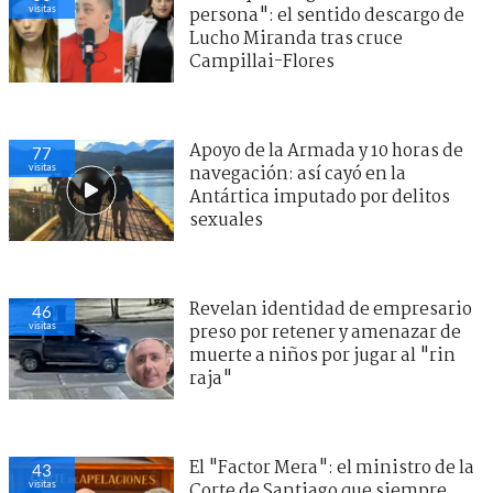
visitas
persona": el sentido descargo de
Lucho Miranda tras cruce
Campillai-Flores
Apoyo de la Armada y 10 horas de
77
visitas
navegación: así cayó en la
Antártica imputado por delitos
sexuales
Revelan identidad de empresario
46
visitas
preso por retener y amenazar de
muerte a niños por jugar al "rin
raja"
El "Factor Mera": el ministro de la
43
visitas
Corte de Santiago que siempre