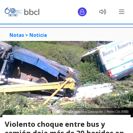
Notas >
Noticia
Choque camino a Concepción | Pedro Cid (RBB)
Violento choque entre bus y
camión deja más de 20 heridos en