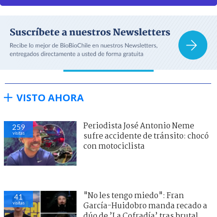
VISTO AHORA
Periodista José Antonio Neme
259
visitas
sufre accidente de tránsito: chocó
con motociclista
"No les tengo miedo": Fran
41
visitas
García-Huidobro manda recado a
dúo de ’La Cofradía’ tras brutal