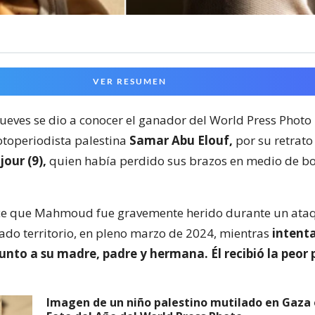
VER RESUMEN
jueves se dio a conocer el ganador del World Press Photo
fotoperiodista palestina
Samar Abu Elouf,
por su retrato
our (9),
quien había perdido sus brazos en medio de 
ice que Mahmoud fue gravemente herido durante un ataq
ado territorio, en pleno marzo de 2024, mientras
intent
unto a su madre, padre y hermana. Él recibió la peor 
Imagen de un niño palestino mutilado en Gaza 