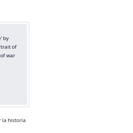
’ by
trait of
 of war
 la historia