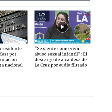
179
visitas
presidente
"Se siente como vivir
Kast por
abuso sexual infantil": El
ormación
descargo de alcaldesa de
na nacional
La Cruz por audio filtrado