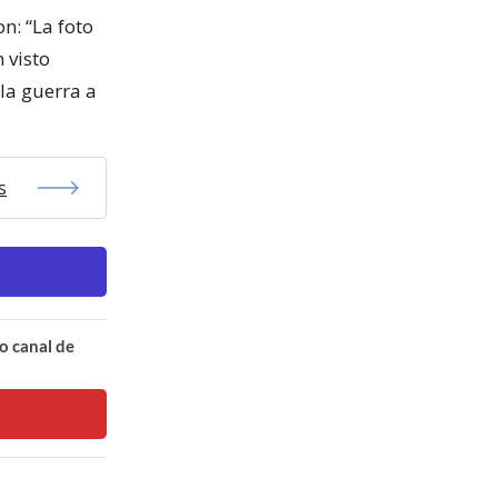
n: “La foto
 visto
la guerra a
s
o canal de