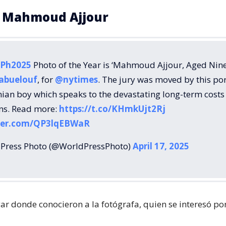
a Mahmoud Ajjour
Ph2025
Photo of the Year is ‘Mahmoud Ajjour, Aged Nine
abuelouf
, for
@nytimes
. The jury was moved by this por
nian boy which speaks to the devastating long-term costs
ans. Read more:
https://t.co/KHmkUjt2Rj
tter.com/QP3lqEBWaR
Press Photo (@WorldPressPhoto)
April 17, 2025
ar donde conocieron a la fotógrafa, quien se interesó por