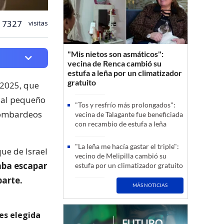
7327
visitas
"Mis nietos son asmáticos":
vecina de Renca cambió su
estufa a leña por un climatizador
gratuito
 2025, que
 al pequeño
"Tos y resfrío más prolongados":
bombardeos
vecina de Talagante fue beneficiada
con recambio de estufa a leña
"La leña me hacía gastar el triple":
ue de Israel
vecino de Melipilla cambió su
aba escapar
estufa por un climatizador gratuito
parte.
MÁS NOTICIAS
es elegida