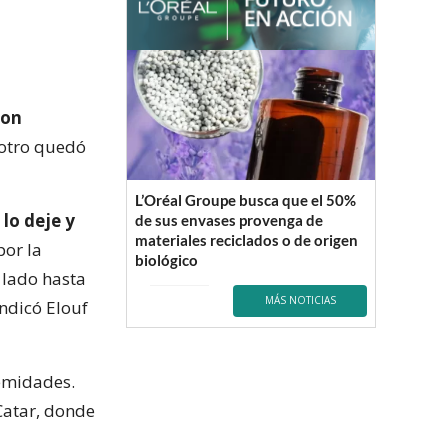
con
 otro quedó
L’Oréal Groupe busca que el 50%
lo deje y
de sus envases provenga de
materiales reciclados o de origen
por la
biológico
 lado hasta
MÁS NOTICIAS
indicó Elouf
remidades.
atar, donde