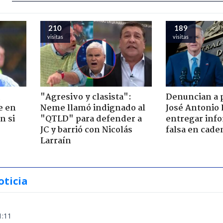
210
189
visitas
visitas
"Agresivo y clasista":
Denuncian a 
e en
Neme llamó indignado al
José Antonio 
n si
"QTLD" para defender a
entregar inf
JC y barrió con Nicolás
falsa en cade
Larraín
oticia
1:11