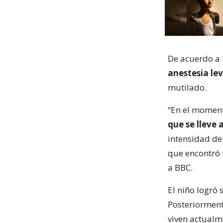
De acuerdo a
anestesia le
mutilado.
“En el moment
que se lleve 
intensidad de
que encontró u
a BBC.
El niño logró 
Posteriorment
viven actualm