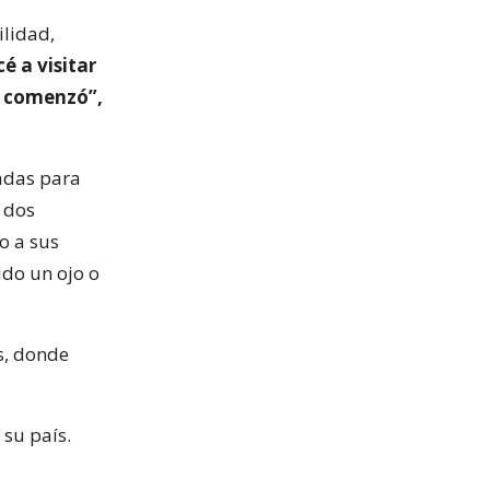
ilidad,
é a visitar
te comenzó”,
nadas para
 dos
o a sus
ido un ojo o
s, donde
 su país.