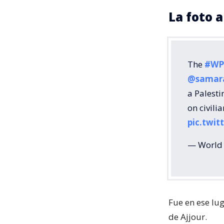
La foto 
The
#WP
@samar
a Palesti
on civili
pic.twi
— World 
Fue en ese lug
de Ajjour.