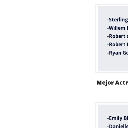
-Sterlin
-Willem
-Robert 
-Robert 
-Ryan Go
Mejor Actr
-Emily B
-Daniell