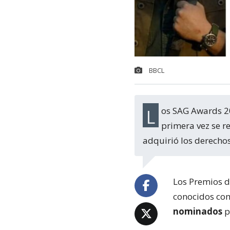
BBCL
Los SAG Awards 2024 se entregarán el 24 de febrero en una ceremonia que por
primera vez se r
adquirió los derecho
Los Premios 
conocidos co
nominados
p