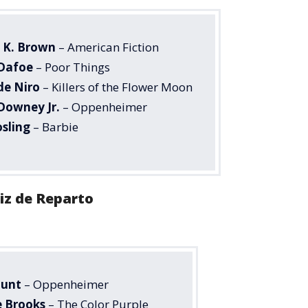
g K. Brown
– American Fiction
 Dafoe
– Poor Things
de Niro
– Killers of the Flower Moon
Downey Jr.
– Oppenheimer
sling
– Barbie
iz de Reparto
lunt
– Oppenheimer
e Brooks
– The Color Purple