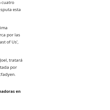
 cuatro
isputa esta
ltima
ca por las
st of Us’,
Joel, tratará
etada por
acfadyen.
anadoras en