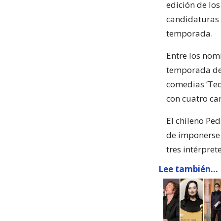
edición de lo
candidaturas 
temporada.
Entre los nomi
temporada de 
comedias ‘Ted 
con cuatro ca
El chileno Ped
de imponerse 
tres intérpret
Lee también...