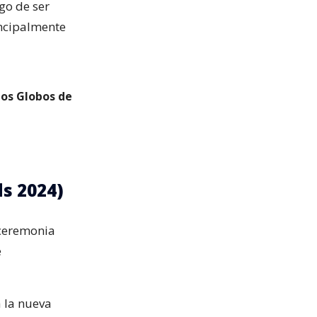
ego de ser
incipalmente
los Globos de
s 2024)
 ceremonia
e
a la nueva