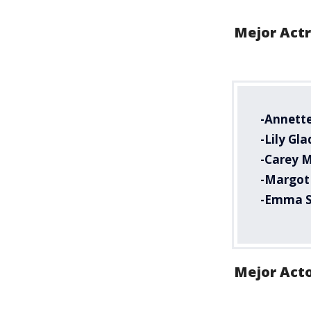
Mejor Actr
-Annett
-Lily Gl
-Carey M
-Margot
-Emma 
Mejor Acto