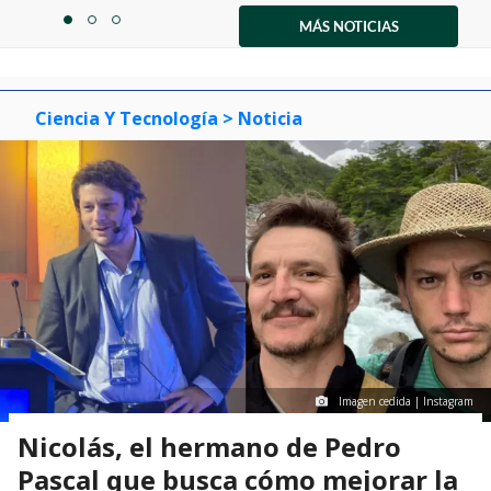
1
MÁS NOTICIAS
item
item
item
of
0
1
2
3
Ciencia Y Tecnología
> Noticia
Imagen cedida | Instagram
Nicolás, el hermano de Pedro
Pascal que busca cómo mejorar la