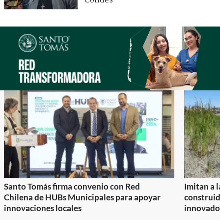
Condes
Santo Tomás firma convenio con Red
Imitan a 
Chilena de HUBs Municipales para apoyar
construi
innovaciones locales
innovador
Item