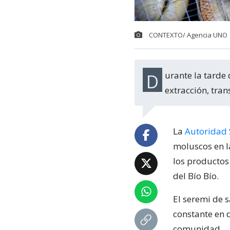
CONTEXTO/ Agencia UNO
Durante la tarde de este lunes 7 de noviembre, se levantó la prohibición de
extracción, tra
La
Autoridad 
moluscos en l
los productos
del Bío Bío.
El seremi de 
constante en d
comunidad.