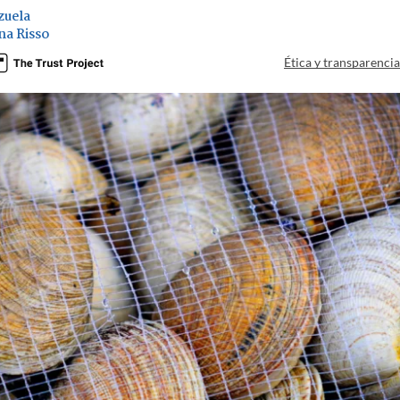
zuela
na Risso
Ética y transparenci