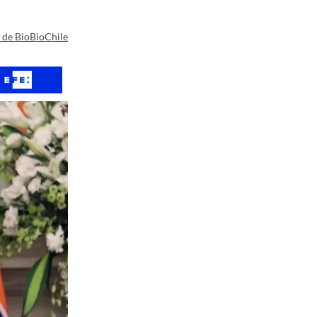
a de BioBioChile