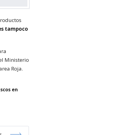
productos
es tampoco
ara
l Ministerio
area Roja.
uscos en
s