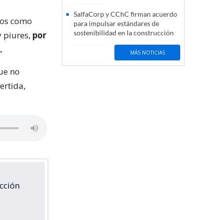
SalfaCorp y CChC firman acuerdo
cos como
para impulsar estándares de
sostenibilidad en la construcción
y piures,
por
.
MÁS NOTICIAS
ue no
ertida,
cción