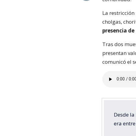
La restricció
cholgas, chori
presencia de
Tras dos mues
presentan val
comunicó el s
Desde la 
era entre