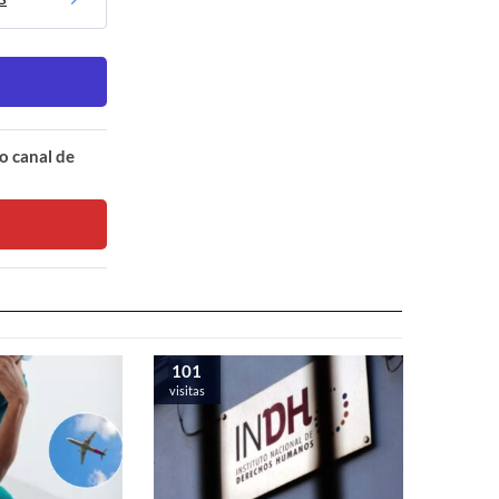
o canal de
101
visitas