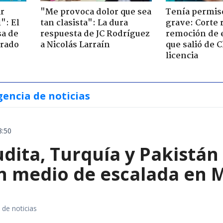
ir
"Me provoca dolor que sea
Tenía permiso
": El
tan clasista": La dura
grave: Corte r
sa de
respuesta de JC Rodríguez
remoción de 
trado
a Nicolás Larraín
que salió de C
licencia
gencia de noticias
8:50
dita, Turquía y Pakistán
n medio de escalada en 
 de noticias