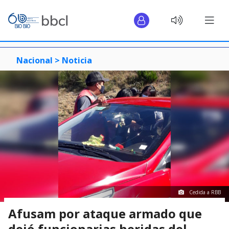
Nacional >
Noticia
Cedida a RBB
Afusam por ataque armado que
dejó funcionarias heridas del