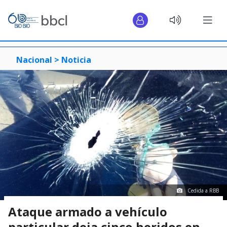
Nacional >
Noticia
Cedida a RBB
Ataque armado a vehículo
particular deja cinco heridos en