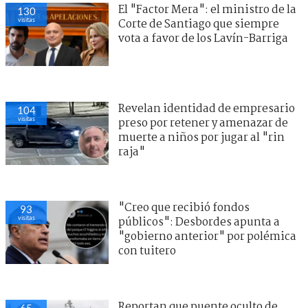
El "Factor Mera": el ministro de la
130
visitas
Corte de Santiago que siempre
vota a favor de los Lavín-Barriga
Revelan identidad de empresario
104
visitas
preso por retener y amenazar de
muerte a niños por jugar al "rin
raja"
"Creo que recibió fondos
93
visitas
públicos": Desbordes apunta a
"gobierno anterior" por polémica
con tuitero
Reportan que puente oculto de
65