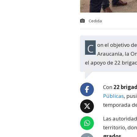
Cedida
Con el objetivo de evitar incendios forestales durante el verano en la región de La
Araucanía, la On
el apoyo de 22 briga
Con
22 briga
Públicas
, pus
temporada de 
Las autoridade
territorio, d
grados
.