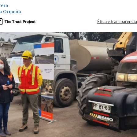
rera
lo Ormeño
Ética y transparenci