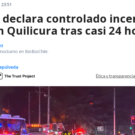
 23:51
declara controlado ince
 Quilicura tras casi 24 
ez
r nocturno en BioBioChile.
epúlveda
Ética y transparenci