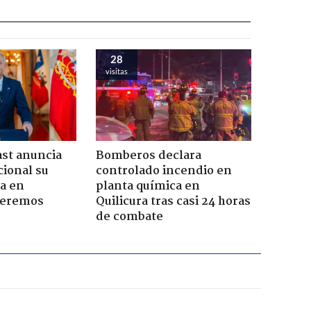
28
visitas
ast anuncia
Bomberos declara
ional su
controlado incendio en
a en
planta química en
Seremos
Quilicura tras casi 24 horas
de combate