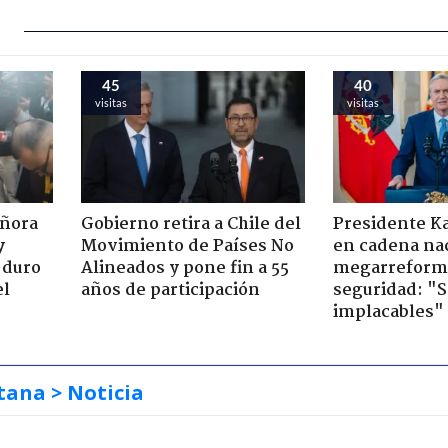
45
40
visitas
visitas
eñora
Gobierno retira a Chile del
Presidente K
y
Movimiento de Países No
en cadena nac
 duro
Alineados y pone fin a 55
megarreform
el
años de participación
seguridad: "
implacables"
tana
> Noticia