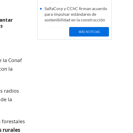
SalfaCorp y CChC firman acuerdo
para impulsar estándares de
lantar
sostenibilidad en la construcción
es
MÁS NOTICIAS
e la Conaf
con la
os radios
de la
 forestales
 rurales