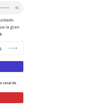
cuidado
que la gran
o
.
s
o canal de