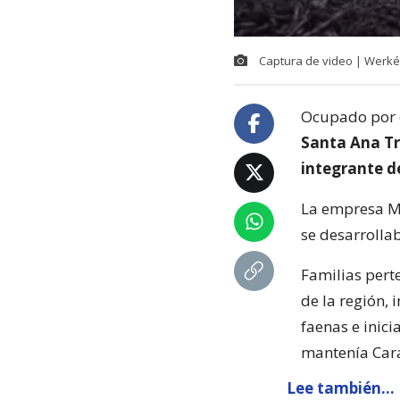
Captura de video | Werké
Ocupado por 
Santa Ana Tr
integrante d
La empresa Mi
se desarrolla
Familias pert
de la región,
faenas e inic
mantenía Cara
Lee también...