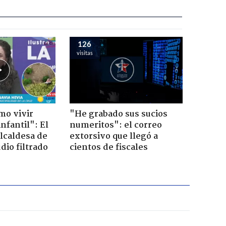
126
visitas
mo vivir
"He grabado sus sucios
nfantil": El
numeritos": el correo
lcaldesa de
extorsivo que llegó a
dio filtrado
cientos de fiscales