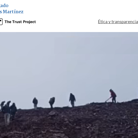
gado
s Martínez
Ética y transparenci