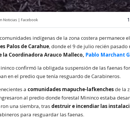
1
n Noticias | Facebook
comunidades indígenas de la zona costera permanece e
es Palos de Carahue
, donde el 9 de julio recién pasado
e la Coordinadora Arauco Malleco,
Pablo Marchant G
ninco confirmó la obligada suspensión de las faenas fo
ban en el predio que tenía resguardo de Carabineros.
enecientes a
comunidades mapuche-lafkenches
de la 
 ingresaron al predio donde forestal Mininco estaba desa
iaron una siembra, tras
destruir e incendiar las instala
bineros para resguardar las faenas.