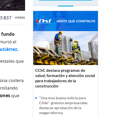
3.837
visitas
l
fundo
 murió el
utiérrez
.
restales que
CChC destaca programas de
salud, formación y atención social
zona costera
para trabajadores de la
construcción
rrollando
ciones
que
"Una muy buena noticia para
Chile": gremios empresariales
destacan aprobación de la
megarreforma