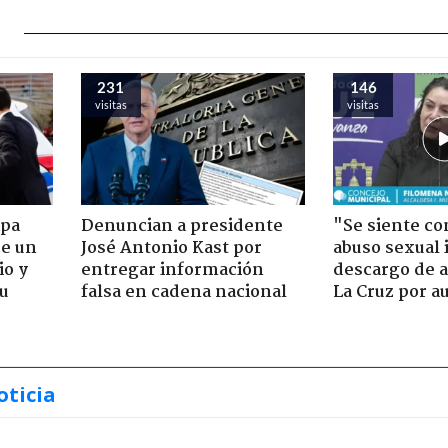
231
146
visitas
visitas
apa
Denuncian a presidente
"Se siente co
de un
José Antonio Kast por
abuso sexual i
io y
entregar información
descargo de a
su
falsa en cadena nacional
La Cruz por au
oticia