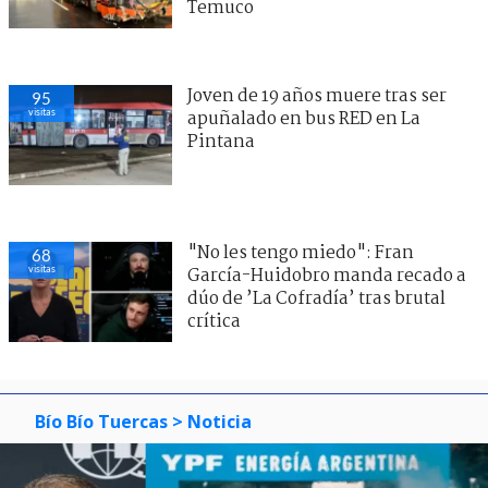
Temuco
Joven de 19 años muere tras ser
95
visitas
apuñalado en bus RED en La
Pintana
"No les tengo miedo": Fran
68
visitas
García-Huidobro manda recado a
dúo de ’La Cofradía’ tras brutal
crítica
Bío Bío Tuercas
> Noticia