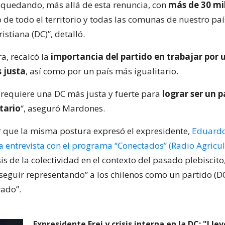
quedando, más allá de esta renuncia, con
más de 30 mil
o de todo el territorio y todas las comunas de nuestro paí
stiana (DC)”, detalló.
a, recalcó la
importancia del partido en trabajar por 
 justa
, así como por un país más igualitario.
 requiere una DC más justa y fuerte para
lograr ser un 
itario
“, aseguró Mardones.
 que la misma postura expresó el expresidente,
Eduardo
 entrevista con el programa “Conectados” (Radio Agricul
risis de la colectividad en el contexto del pasado plebisci
“seguir representando” a los chilenos como un partido (DC
ado”.
Expresidente Frei y crisis interna en la DC: "Lle