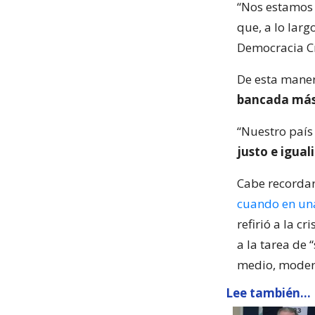
“Nos estamos 
que, a lo larg
Democracia Cri
De esta maner
bancada más
“Nuestro país
justo e igual
Cabe recordar
cuando en una
refirió a la c
a la tarea de 
medio, moder
Lee también...