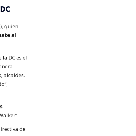
 DC
), quien
ate al
 la DC es el
manera
, alcaldes,
do”,
s
Walker”.
irectiva de