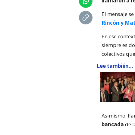
llamaron a r
El mensaje se 
Rincón y Mat
En ese contex
siempre es do
colectivos que
Lee también...
Asimismo, lla
bancada
de l