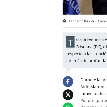
Leonardo Rubilar | Agenc
Tras la renuncia de los senadores Ximena Rincón y Matías Walker a la Democracia
Cristiana (DC), 
respecto a la situaci
además de profundas
Durante la tar
Aldo Mardones
lamentando la
Por otra part