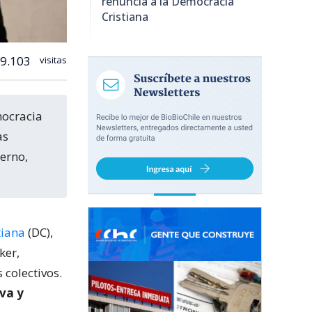
renuncia a la Democracia
Cristiana
9.103
visitas
as
terno,
tiana
(DC),
ker,
colectivos.
iva y