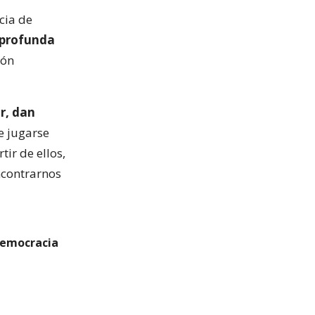
cia de
s profunda
ión
r, dan
e jugarse
ir de ellos,
ncontrarnos
Democracia