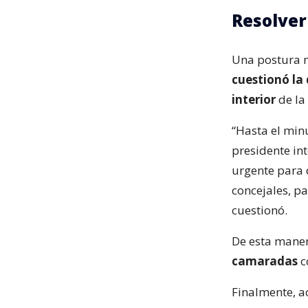
Resolver 
Una postura m
cuestionó la 
interior
de la
“Hasta el minu
presidente in
urgente para q
concejales, pa
cuestionó.
De esta maner
camaradas
c
Finalmente, a