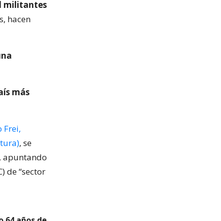
 militantes
s, hacen
una
país más
 Frei,
tura)
, se
to, apuntando
) de “sector
vo 64 años de