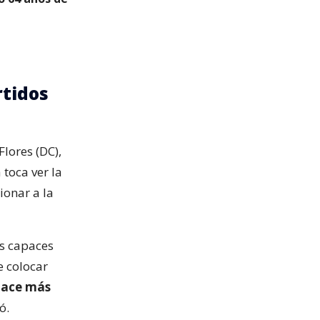
rtidos
Flores (DC),
toca ver la
ionar a la
os capaces
e colocar
hace más
ó.