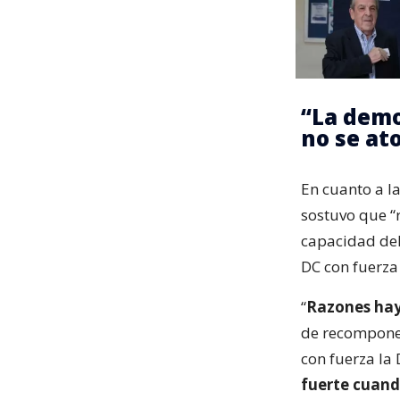
“La demo
no se at
En cuanto a la
sostuvo que “
capacidad del
DC con fuerza 
“
Razones hay
de recompone
con fuerza la
fuerte cuand