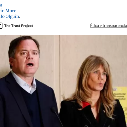
ia
ín Morel
lo Olguín
.
Ética y transparenci