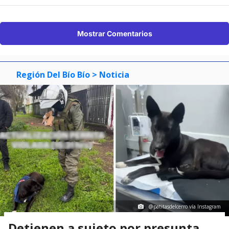
Mostrar Comentarios
Región Del Bío Bío
> Noticia
@patitasdelcerro vía Instagram
Detienen a sujeto por presunta