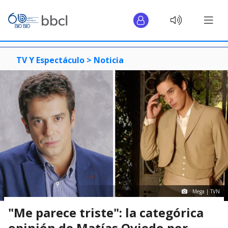
TV Y Espectáculo >
Noticia
Mega | TVN
"Me parece triste": la categórica
opinión de Matías Oviedo por