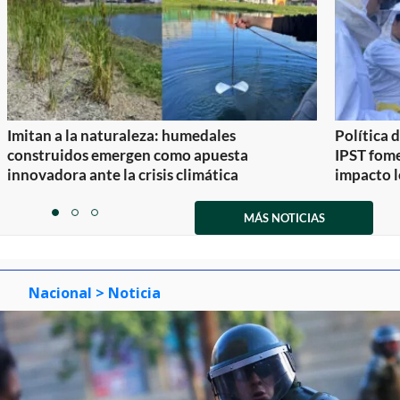
Imitan a la naturaleza: humedales
Política 
construidos emergen como apuesta
IPST fom
innovadora ante la crisis climática
impacto l
Item
1
MÁS NOTICIAS
item
item
item
of
0
1
2
3
Nacional
> Noticia