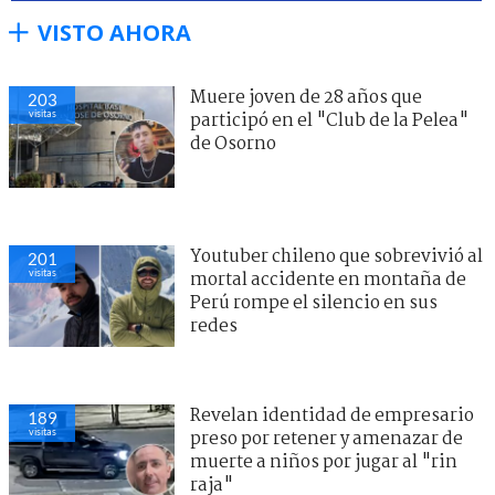
VISTO AHORA
Muere joven de 28 años que
203
visitas
participó en el "Club de la Pelea"
de Osorno
Youtuber chileno que sobrevivió al
201
visitas
mortal accidente en montaña de
Perú rompe el silencio en sus
redes
Revelan identidad de empresario
189
visitas
preso por retener y amenazar de
muerte a niños por jugar al "rin
raja"