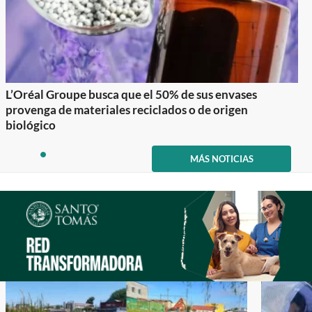
L’Oréal Groupe busca que el 50% de sus envases
provenga de materiales reciclados o de origen
biológico
Item
1
MÁS NOTICIAS
item
of
0
1