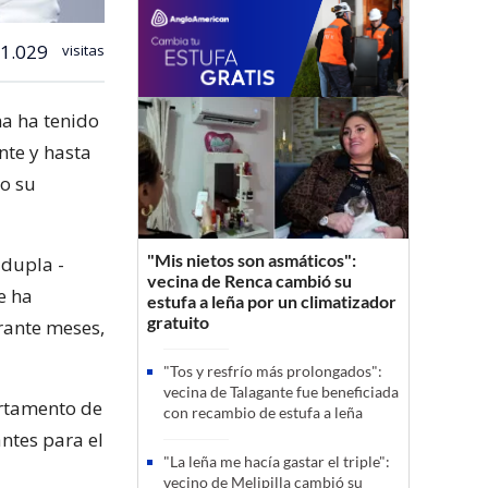
1.029
visitas
ma ha tenido
nte y hasta
o su
"Mis nietos son asmáticos":
dupla -
vecina de Renca cambió su
e ha
estufa a leña por un climatizador
gratuito
rante meses,
"Tos y resfrío más prolongados":
vecina de Talagante fue beneficiada
artamento de
con recambio de estufa a leña
ntes para el
"La leña me hacía gastar el triple":
vecino de Melipilla cambió su