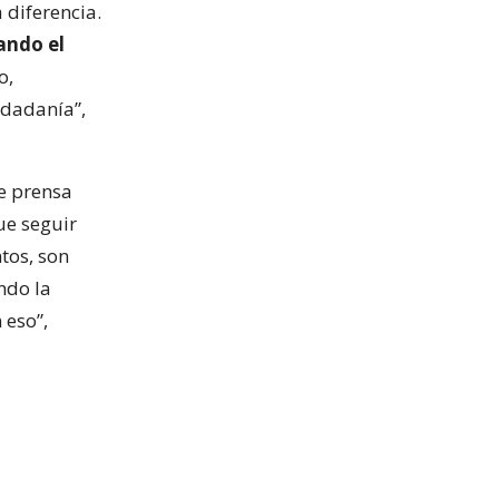
 diferencia.
ando el
o,
udadanía”,
e prensa
ue seguir
tos, son
ndo la
 eso”,