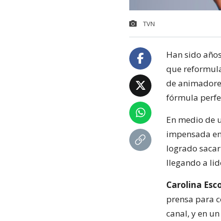
TVN
Han sido año
que reformula
de animadores
fórmula perfe
En medio de u
impensada en 
logrado sacar
llegando a li
Carolina Esc
prensa para c
canal, y en un