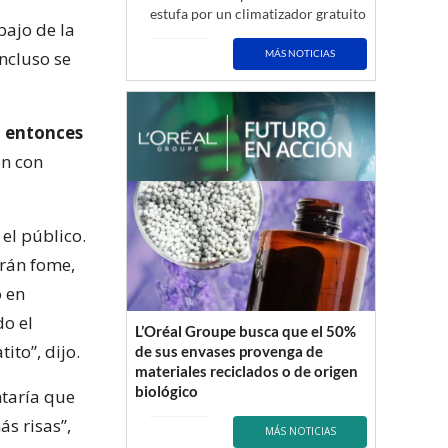
estufa por un climatizador gratuito
bajo de la
ncluso se
MÁS NOTICIAS
, entonces
n con
el público.
rán fome,
o en
do el
L’Oréal Groupe busca que el 50%
ito”, dijo.
de sus envases provenga de
materiales reciclados o de origen
biológico
ntaría que
s risas”,
MÁS NOTICIAS