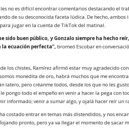
les no es difícil encontrar comentarios destacando el tra
ando de su desconocida faceta lúdica. De hecho, ambos i
para jugar en la cuenta de TikTok del matinal.
he sido buen público, y Gonzalo siempre ha hecho reír
 la ecuación perfecta”,
bromeó Escobar en conversació
 de los chistes, Ramírez afirmó estar muy agradecido con 
o somos monedita de oro, habrá muchos que me encontra
n latero, pero créanme todos, desde los que no les gust
 le pongo todo el empeño en venir a hacer la pega con to
ir informado; venir a sumar algo, y ojalá hacer reír un rat
 ha costado entrar en temas más distendidos, y nos enca
flojando pronto, pero ya va llegar el momento de sacar má