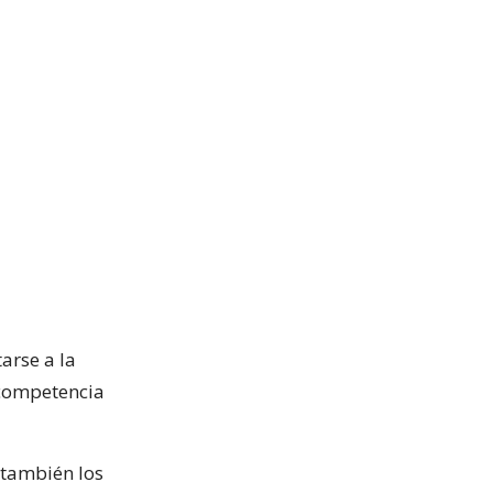
arse a la
 competencia
e también los