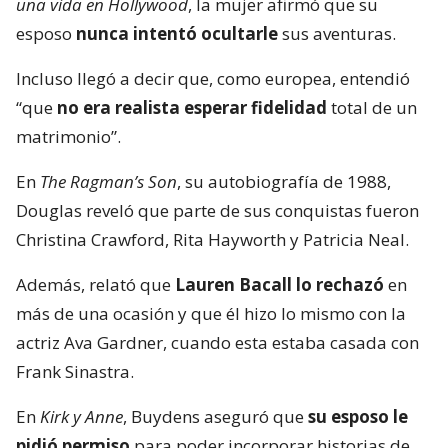
una vida en Hollywood
, la mujer afirmó que su
esposo
nunca intentó ocultarle
sus aventuras.
Incluso llegó a decir que, como europea, entendió
“que
no era realista esperar fidelidad
total de un
matrimonio”.
En
The Ragman’s Son
, su autobiografía de 1988,
Douglas reveló que parte de sus conquistas fueron
Christina Crawford, Rita Hayworth y Patricia Neal.
Además, relató que
Lauren Bacall lo rechazó
en
más de una ocasión y que él hizo lo mismo con la
actriz Ava Gardner, cuando esta estaba casada con
Frank Sinastra.
En
Kirk y Anne
, Buydens aseguró que
su esposo le
pidió permiso
para poder incorporar historias de