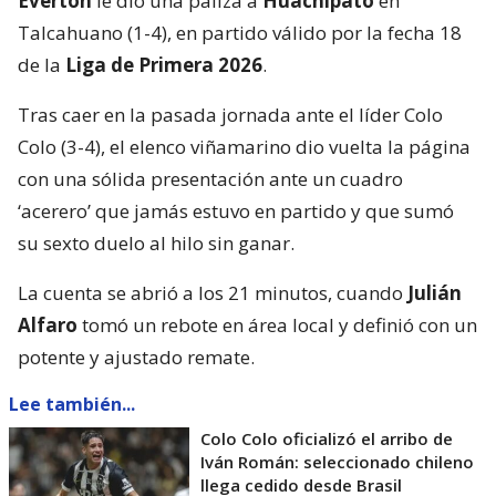
Everton
le dio una paliza a
Huachipato
en
Talcahuano (1-4), en partido válido por la fecha 18
de la
Liga de Primera 2026
.
Tras caer en la pasada jornada ante el líder Colo
Colo (3-4), el elenco viñamarino dio vuelta la página
con una sólida presentación ante un cuadro
‘acerero’ que jamás estuvo en partido y que sumó
su sexto duelo al hilo sin ganar.
La cuenta se abrió a los 21 minutos, cuando
Julián
Alfaro
tomó un rebote en área local y definió con un
potente y ajustado remate.
Lee también...
Colo Colo oficializó el arribo de
Iván Román: seleccionado chileno
llega cedido desde Brasil