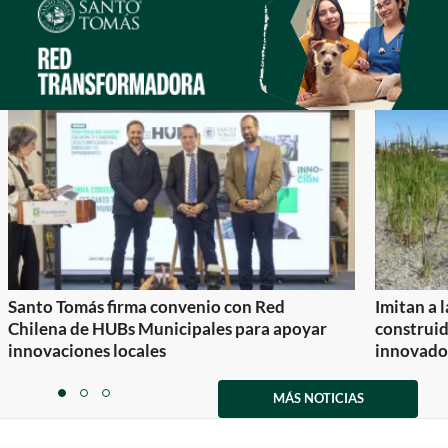
Santo Tomás firma convenio con Red
Imitan a 
Chilena de HUBs Municipales para apoyar
construi
innovaciones locales
innovador
Item
1
MÁS NOTICIAS
item
item
item
of
0
1
2
3