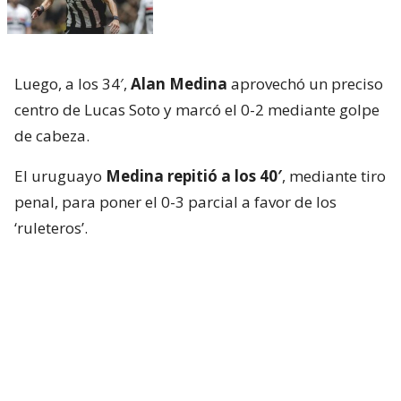
Luego, a los 34′,
Alan Medina
aprovechó un preciso
centro de Lucas Soto y marcó el 0-2 mediante golpe
de cabeza.
El uruguayo
Medina repitió a los 40′
, mediante tiro
penal, para poner el 0-3 parcial a favor de los
‘ruleteros’.
En la única opción de riesgo que tuvo Huachipato
en la primera mitad, a lo 45+2′,
Lionel Altamirano
descontó tras una buena acción de Mario Briceño
por la banda izquierda.
El envión anímico de los ‘acereros’ no duró mucho.