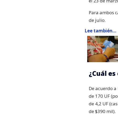
el 23 de marz
Para ambos cas
de julio.
Lee también...
¿Cuál es
De acuerdo a
de 170 UF (po
de 4,2 UF (ca
de $390 mil).