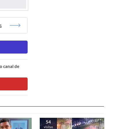
s
o canal de
54
visitas