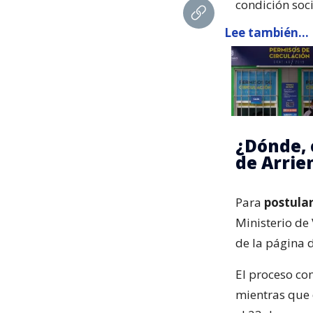
condición soc
Lee también...
¿Dónde, 
de Arrie
Para
postular
Ministerio de
de la página d
El proceso co
mientras que 