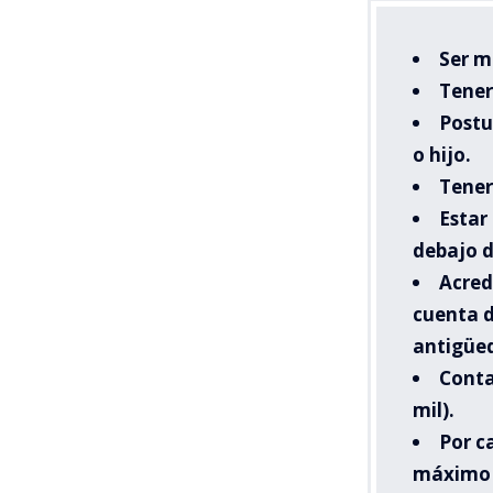
Ser m
Tener
Postu
o hijo.
Tener
Estar
debajo d
Acred
cuenta d
antigüed
Conta
mil).
Por c
máximo m