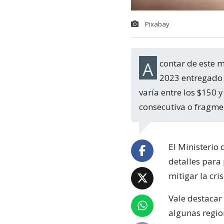
Pixabay
A contar de este martes 21 de marzo, se podrá postular al Subsidio de Arriendo
2023 entregado 
varía entre los $150 
consecutiva o fragme
El Ministerio
detalles para
mitigar la cri
Vale destacar
algunas regio