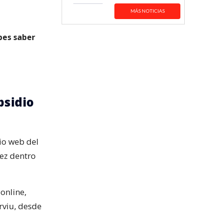
MÁS NOTICIAS
bes saber
bsidio
tio web del
vez dentro
online,
rviu, desde