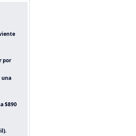
viente
r por
n una
 a $890
l).