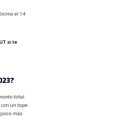
róximo el 14
UT si te
023?
onto total
 con un tope
 (poco más