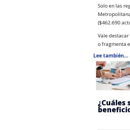
Solo en las r
Metropolitana
($462.690 actu
Vale destacar
o fragmenta e
Lee también...
¿Cuáles 
benefici