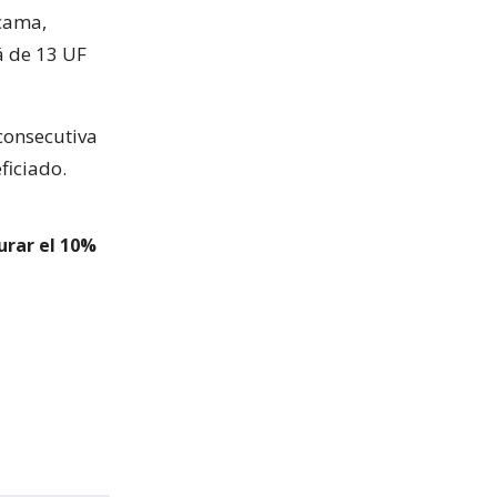
acama,
á de 13 UF
consecutiva
ficiado.
urar el 10%