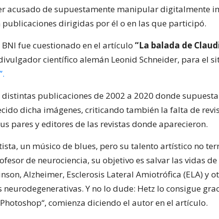
 ser acusado de supuestamente manipular digitalmente 
publicaciones dirigidas por él o en las que participó.
l BNI fue cuestionado en el artículo
“La balada de Claud
 divulgador científico alemán Leonid Schneider, para el si
”.
a distintas publicaciones de 2002 a 2020 donde supuest
cido dicha imágenes, criticando también la falta de revi
us pares y editores de las revistas donde aparecieron.
tista, un músico de blues, pero su talento artístico no te
fesor de neurociencia, su objetivo es salvar las vidas d
son, Alzheimer, Esclerosis Lateral Amiotrófica (ELA) y o
neurodegenerativas. Y no lo dude: Hetz lo consigue grac
 Photoshop“, comienza diciendo el autor en el artículo.