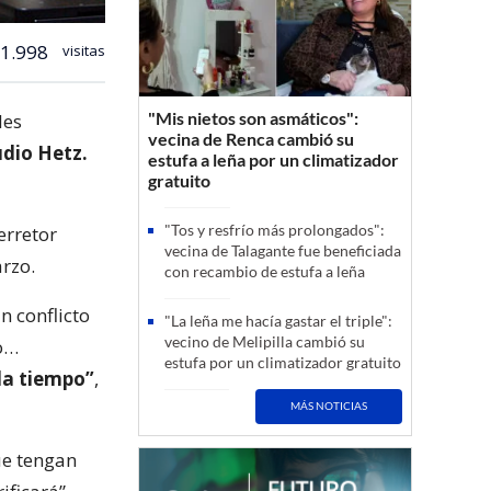
1.998
visitas
"Mis nietos son asmáticos":
les
vecina de Renca cambió su
dio Hetz.
estufa a leña por un climatizador
gratuito
"Tos y resfrío más prolongados":
erretor
vecina de Talagante fue beneficiada
arzo.
con recambio de estufa a leña
n conflicto
"La leña me hacía gastar el triple":
vecino de Melipilla cambió su
ro…
estufa por un climatizador gratuito
da tiempo”
,
MÁS NOTICIAS
ue tengan