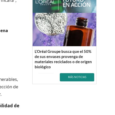
ificará”,
lena
L’Oréal Groupe busca que el 50%
de sus envases provenga de
materiales reciclados o de origen
biológico
MÁS NOTICIAS
nerables,
ección de
.
ilidad de