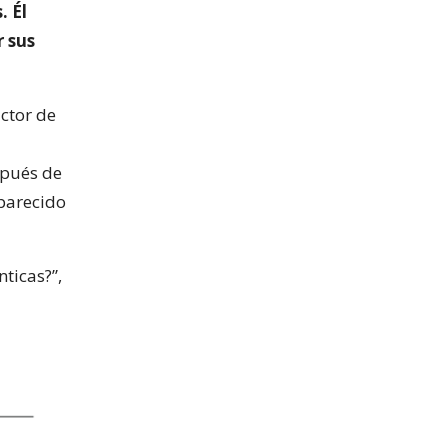
. Él
r sus
actor de
spués de
parecido
ticas?”,