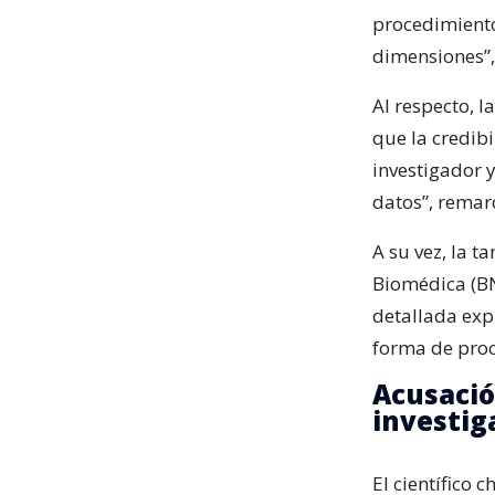
procedimiento
dimensiones”,
Al respecto, 
que la credibi
investigador y
datos”, remar
A su vez, la t
Biomédica (BN
detallada expl
forma de proce
Acusació
investig
El científico 