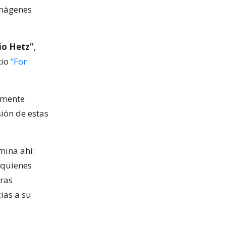
imágenes
io Hetz”
,
tio
“For
amente
sión de estas
rmina ahí:
e quienes
tras
ias a su