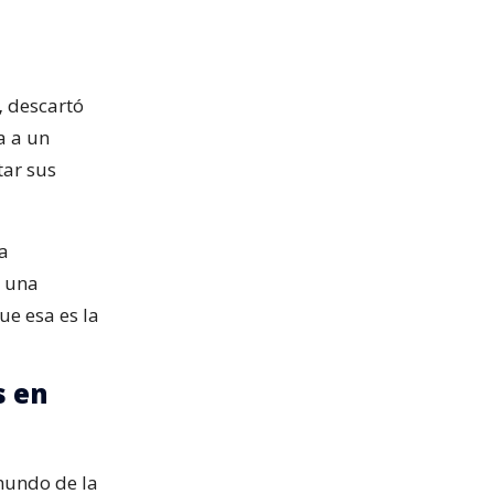
,
descartó
a a un
tar sus
ia
a una
ue esa es la
s en
 mundo de la