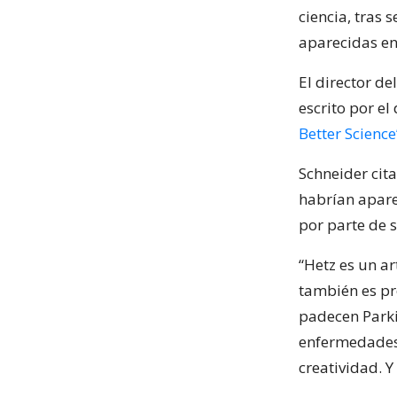
ciencia, tras
aparecidas en 
El director de
escrito por el
Better Science
Schneider cit
habrían apare
por parte de s
“Hetz es un ar
también es pro
padecen Parkin
enfermedades 
creatividad. Y