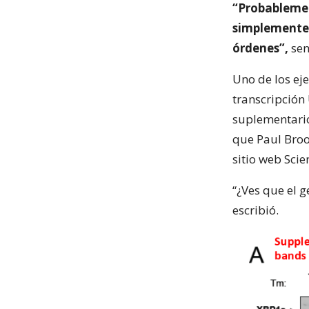
“Probablemen
simplemente 
órdenes”,
sen
Uno de los eje
transcripción
suplementario
que Paul Broo
sitio web Scie
“¿Ves que el g
escribió.