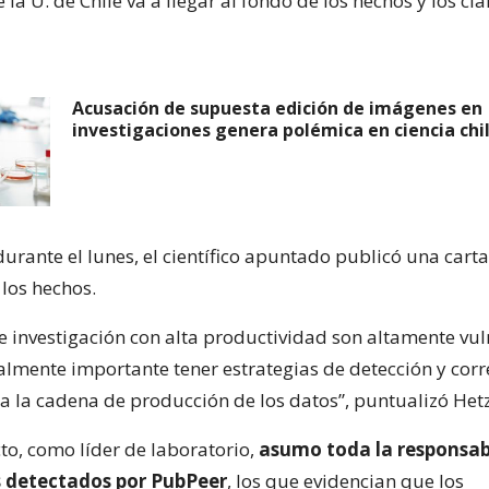
 la U. de Chile va a llegar al fondo de los hechos y los clar
Acusación de supuesta edición de imágenes en
investigaciones genera polémica en ciencia chi
durante el lunes, el científico apuntado publicó una carta
 los hechos.
e investigación con alta productividad son altamente vul
almente importante tener estrategias de detección y corr
da la cadena de producción de los datos”, puntualizó Hetz
to, como líder de laboratorio,
asumo toda la responsab
s detectados por PubPeer
, los que evidencian que los