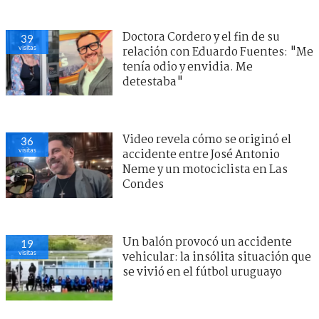
Doctora Cordero y el fin de su
39
visitas
relación con Eduardo Fuentes: "Me
tenía odio y envidia. Me
detestaba"
Video revela cómo se originó el
36
visitas
accidente entre José Antonio
Neme y un motociclista en Las
Condes
Un balón provocó un accidente
19
visitas
vehicular: la insólita situación que
se vivió en el fútbol uruguayo