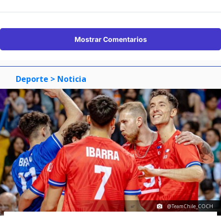
Mostrar Comentarios
Deporte
> Noticia
@TeamChile_COCH