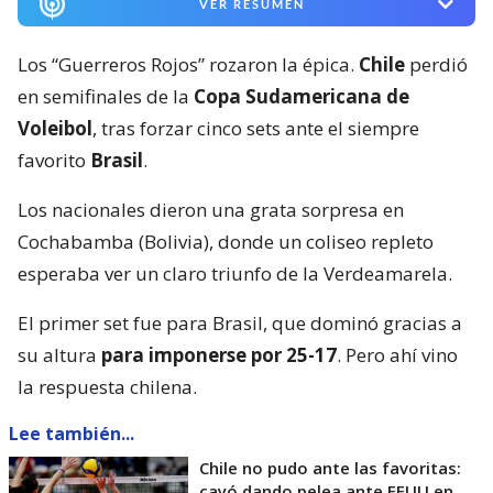
VER RESUMEN
Los “Guerreros Rojos” rozaron la épica.
Chile
perdió
en semifinales de la
Copa Sudamericana de
Voleibol
, tras forzar cinco sets ante el siempre
favorito
Brasil
.
Los nacionales dieron una grata sorpresa en
Cochabamba (Bolivia), donde un coliseo repleto
esperaba ver un claro triunfo de la Verdeamarela.
El primer set fue para Brasil, que dominó gracias a
su altura
para imponerse por 25-17
. Pero ahí vino
la respuesta chilena.
Lee también...
Chile no pudo ante las favoritas:
cayó dando pelea ante EEUU en