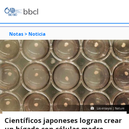
Notas >
Noticia
Los ensayos | Nature
Científicos japoneses logran crear
un hígado con células madre