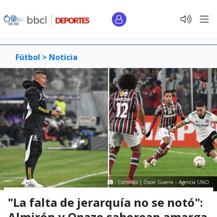
Fútbol >
Noticia
Contexto | Óscar Guerra – Agencia UNO
"La falta de jerarquía no se notó":
Almirón y Opazo saborean amarga