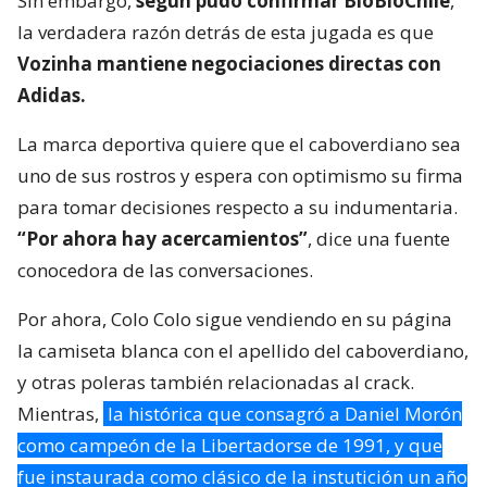
Sin embargo,
según pudo confirmar BioBioChile
,
la verdadera razón detrás de esta jugada es que
Vozinha mantiene negociaciones directas con
Adidas.
La marca deportiva quiere que el caboverdiano sea
uno de sus rostros y espera con optimismo su firma
para tomar decisiones respecto a su indumentaria.
“Por ahora hay acercamientos”
, dice una fuente
conocedora de las conversaciones.
Por ahora, Colo Colo sigue vendiendo en su página
la camiseta blanca con el apellido del caboverdiano,
y otras poleras también relacionadas al crack.
Mientras,
la histórica que consagró a Daniel Morón
como campeón de la Libertadorse de 1991, y que
fue instaurada como clásico de la instutición un año