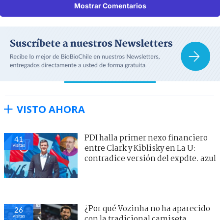
Mostrar Comentarios
VISTO AHORA
PDI halla primer nexo financiero
41
visitas
entre Clark y Kiblisky en La U:
contradice versión del expdte. azul
¿Por qué Vozinha no ha aparecido
26
visitas
con la tradicional camiseta