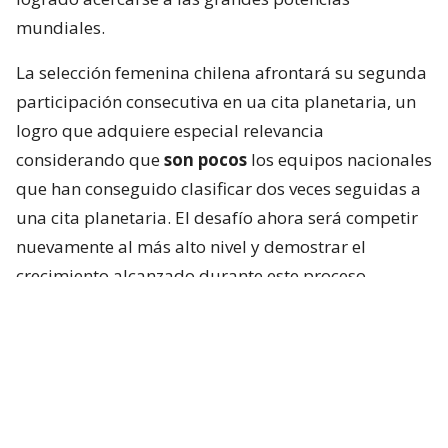
mundiales.
La selección femenina chilena afrontará su segunda
participación consecutiva en ua cita planetaria, un
logro que adquiere especial relevancia
considerando que
son pocos
los equipos nacionales
que han conseguido clasificar dos veces seguidas a
una cita planetaria. El desafío ahora será competir
nuevamente al más alto nivel y demostrar el
crecimiento alcanzado durante este proceso.
El grupo que tendrá Las Diablas en el torneo
presenta grandes desafíos, con rivales de la talla de
Países Bajos, Australia y Japón
, selecciones que
cuentan con una larga tradición y un alto grado de
profesionalización. Sin embargo, Chile llega con la