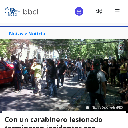
Notas >
Noticia
Nicolás Sepúlveda (RBB)
Con un carabinero lesionado
terminaron incidentes con