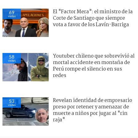
El "Factor Mera": el ministro de la
69
visitas
Corte de Santiago que siempre
vota a favor de los Lavín-Barriga
Youtuber chileno que sobrevivió al
58
visitas
mortal accidente en montaña de
Perú rompe el silencio en sus
redes
Revelan identidad de empresario
53
visitas
preso por retener y amenazar de
muerte a niños por jugar al "rin
raja"