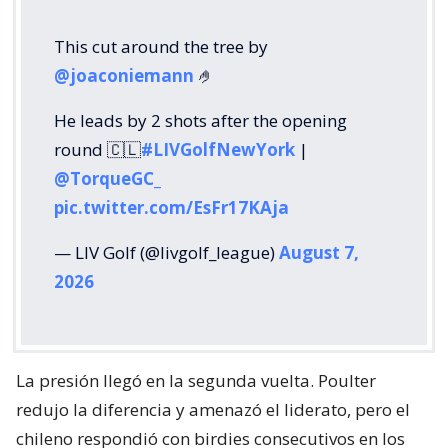
This cut around the tree by
@joaconiemann
🤌
He leads by 2 shots after the opening
round 🇨🇱
#LIVGolfNewYork
|
@TorqueGC_
pic.twitter.com/EsFr17KAja
— LIV Golf (@livgolf_league)
August 7,
2026
La presión llegó en la segunda vuelta. Poulter
redujo la diferencia y amenazó el liderato, pero el
chileno respondió con birdies consecutivos en los