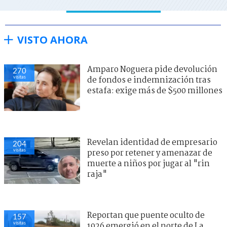
VISTO AHORA
Amparo Noguera pide devolución
270
visitas
de fondos e indemnización tras
estafa: exige más de $500 millones
Revelan identidad de empresario
204
visitas
preso por retener y amenazar de
muerte a niños por jugar al "rin
raja"
Reportan que puente oculto de
157
visitas
1926 emergió en el norte de La