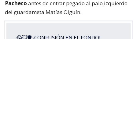
Pacheco
antes de entrar pegado al palo izquierdo
del guardameta Matías Olguín.
😱💥🛡 ¡CONFUSIÓN EN EL FONDO!
Guillermo Pacheco envió el balón a su
propio arco y puso la apertura de la
cuenta para
#LosCruzados
ante Cobresal,
en este
#MatchdayViernes
por la
#LigaDePrimeraMercadoLibre
2026.
Disfruta lo mejor del fútbol chileno.
Suscríbete a…
pic.twitter.com/5s3di49RoH
— TNT Sports Chile (@TNTSportsCL)