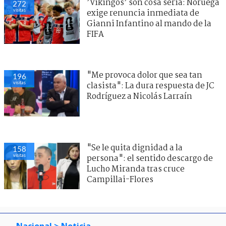
’Vikingos’ son cosa seria: Noruega
272
visitas
exige renuncia inmediata de
Gianni Infantino al mando de la
FIFA
"Me provoca dolor que sea tan
196
visitas
clasista": La dura respuesta de JC
Rodríguez a Nicolás Larraín
"Se le quita dignidad a la
158
visitas
persona": el sentido descargo de
Lucho Miranda tras cruce
Campillai-Flores
Nacional
> Noticia