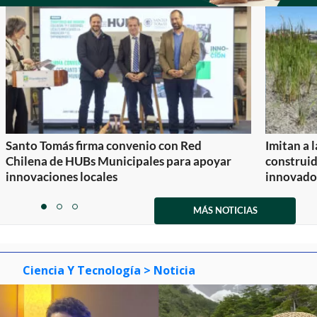
Santo Tomás firma convenio con Red
Imitan a 
Chilena de HUBs Municipales para apoyar
construi
innovaciones locales
innovador
Item
1
MÁS NOTICIAS
item
item
item
of
0
1
2
3
Ciencia Y Tecnología
> Noticia