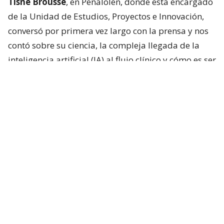
Tisné Brousse
, en Peñalolén, donde está encargado
de la Unidad de Estudios, Proyectos e Innovación,
conversó por primera vez largo con la prensa y nos
contó sobre su ciencia, la compleja llegada de la
inteligencia artificial (IA) al flujo clínico y cómo es ser
hermano de una estrella.
“Que ahora sea una de las personas más famosas
del mundo es muy loco, en verdad”, dice sobre
Pedro.
De los cuatro hermanos,
Nicolás fue el único que
no se dedicó al espectáculo
. Su hermana Lux (34)
también es actriz, mientras que Javiera Balmaceda
(53) es productora y actualmente directora de
Contenido Original de Amazon MGM Studios para
Latinoamérica, Canadá, Australia y Nueva Zelanda.