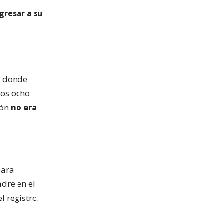
gresar a su
, donde
mos ocho
ión
no era
para
adre en el
l registro.