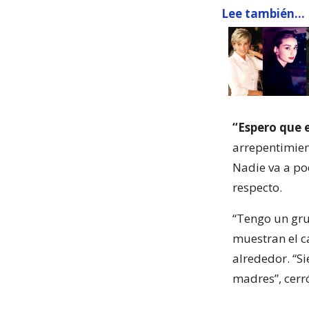
Lee también...
“Espero que e
arrepentimien
Nadie va a po
respecto.
“Tengo un gr
muestran el c
alrededor. “S
madres”, cerr