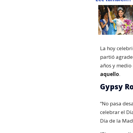
La hoy celebr
partió agrade
años y medio 
aquello
.
Gypsy Ro
“No pasa desa
celebrar el Dí
Día de la Mad