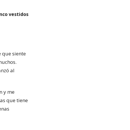
inco vestidos
e que siente
 muchos.
anzó al
n y me
nas que tiene
enas