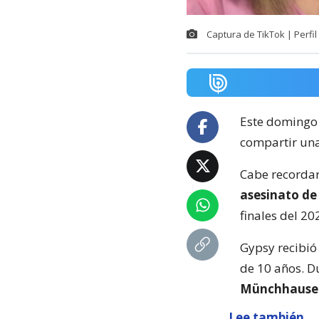
Captura de TikTok | Perfil
Este domingo
compartir una
Cabe recordar
asesinato d
finales del 20
Gypsy recibió 
de 10 años. D
Münchhausen
Lee también...