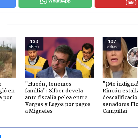
133
107
visitas
visitas
e
"Hueón, tenemos
"¡Me indigna
gió en
familia": Silber devela
Rincón estall
a por
ante fiscalía pelea entre
descalificaci
Vargas y Lagos por pagos
senadoras Flo
a Migueles
Campillai
a