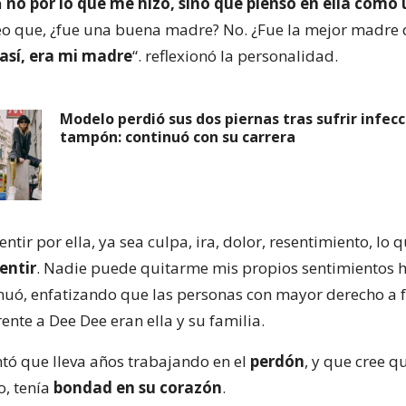
a
no por lo que me hizo, sino que pienso en ella como
reo que, ¿fue una buena madre? No. ¿Fue la mejor madre
así, era mi madre
“. reflexionó la personalidad.
Modelo perdió sus dos piernas tras sufrir infecc
tampón: continuó con su carrera
sentir por ella, ya sea culpa, ira, dolor, resentimiento, lo 
entir
. Nadie puede quitarme mis propios sentimientos 
nuó, enfatizando que las personas con mayor derecho a
ente a Dee Dee eran ella y su familia.
tó que lleva años trabajando en el
perdón
, y que cree q
o, tenía
bondad en su corazón
.