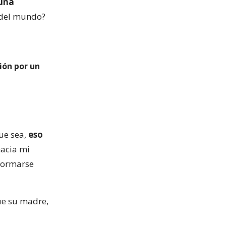
 una
 del mundo?
ión por un
que sea,
eso
hacia mi
 formarse
ue su madre,