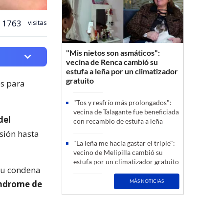
1763
visitas
"Mis nietos son asmáticos":
vecina de Renca cambió su
estufa a leña por un climatizador
gratuito
es para
"Tos y resfrío más prolongados":
vecina de Talagante fue beneficiada
del
con recambio de estufa a leña
isión hasta
"La leña me hacía gastar el triple":
vecino de Melipilla cambió su
estufa por un climatizador gratuito
 su condena
MÁS NOTICIAS
índrome de