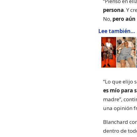
“Pienso en ell
persona
. Y c
No,
pero aún 
Lee también...
“Lo que elijo 
es mío para s
madre”, conti
una opinión fr
Blanchard con
dentro de tod