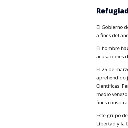
Refugia
El Gobierno de
a fines del añ
El hombre hab
acusaciones de
El 25 de marzo
aprehendido j
Científicas, P
medio venezol
fines conspira
Este grupo de
Libertad y la