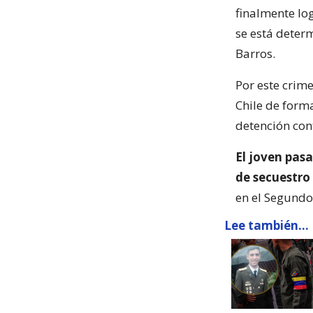
finalmente log
se está deter
Barros.
Por este crim
Chile de form
detención con
El joven pasa
de secuestro
en el Segundo
Lee también...