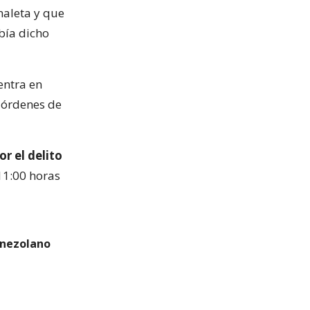
maleta y que
bía dicho
entra en
 órdenes de
r el delito
 11:00 horas
venezolano