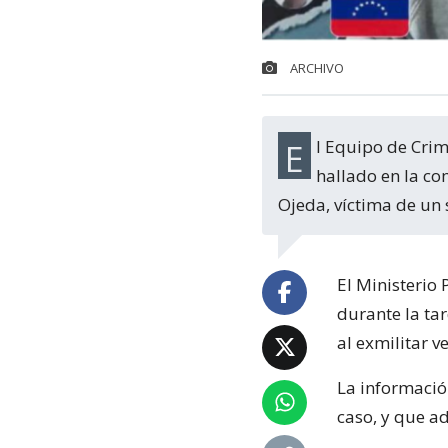
ARCHIVO
El Equipo de Crimen Organizado y Homicidios de la Fiscalía confirmó que el cuerpo
hallado en la c
Ojeda, víctima de un 
El Ministerio 
durante la ta
al exmilitar 
La información
caso, y que a