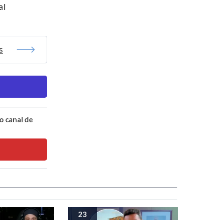
al
s
o canal de
23