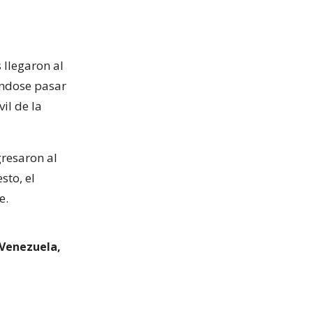
 llegaron al
éndose pasar
il de la
gresaron al
sto, el
e.
 Venezuela,