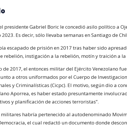
do
l presidente Gabriel Boric le concedió asilo político a 
o 2023. Es decir, sólo llevaba semanas en Santiago de Chil
ía escapado de prisión en 2017 tras haber sido apresad
 rebelión, instigación a la rebelión, motín y traición a la
 de 2017, el entonces militar del Ejército Venezolano fue
unto a otros uniformados por el Cuerpo de Investigacio
enales y Criminalísticas (Cicpc). El motivo, según dio a con
ano Aporrea, es haber estado presuntamente involucrad
tivos y planificación de acciones terroristas”.
 militares habría pertenecido al autodenominado Movim
 Democracia, el cual redactó un documento donde desco