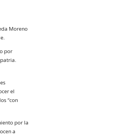
Ojeda Moreno
e.
o por
 patria.
nes
ocer el
os “con
iento por la
nocen a