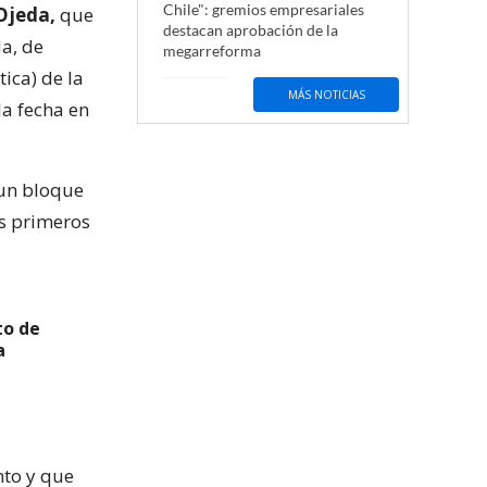
Chile": gremios empresariales
Ojeda,
que
destacan aprobación de la
da, de
megarreforma
ica) de la
MÁS NOTICIAS
la fecha en
 un bloque
os primeros
to de
a
nto y que