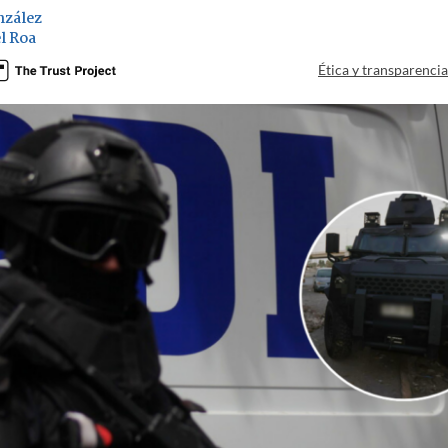
nzález
l Roa
Ética y transparenci