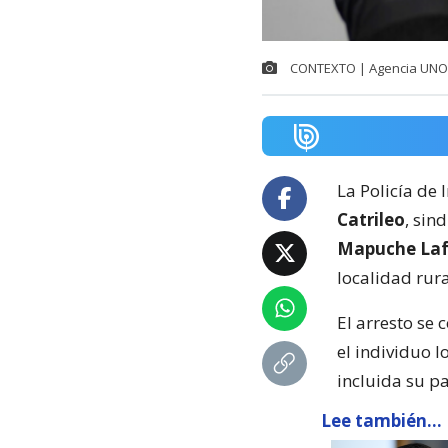
CONTEXTO | Agencia UNO / 
La Policía de
Catrileo
, sin
Mapuche La
localidad rura
El arresto se
el individuo l
incluida su p
Lee también...