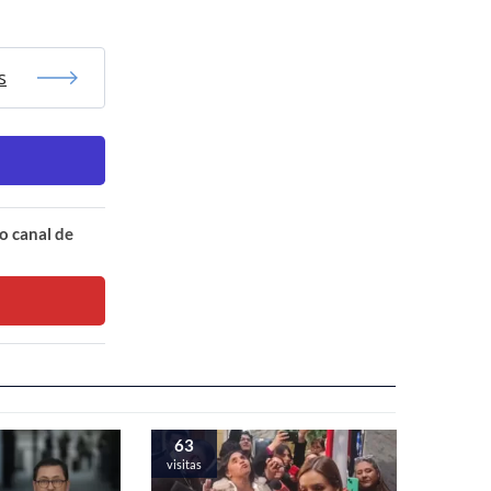
s
o canal de
63
visitas