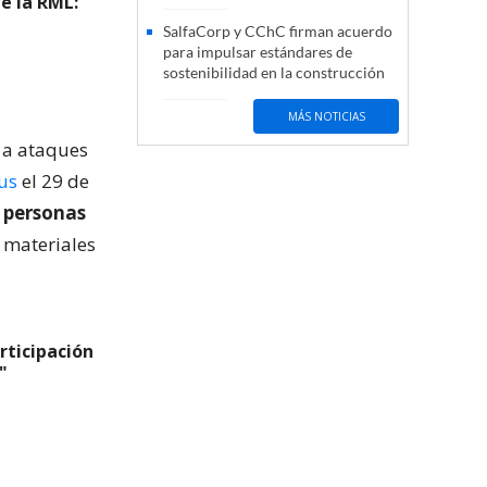
e la RML:
SalfaCorp y CChC firman acuerdo
para impulsar estándares de
sostenibilidad en la construcción
MÁS NOTICIAS
 a ataques
us
el 29 de
 personas
 materiales
rticipación
"