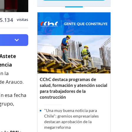
5.134
visitas
 Astete
encia
n la
CChC destaca programas de
 de Arauco.
salud, formación y atención social
para trabajadores de la
En esa fecha
construcción
 grupo,
"Una muy buena noticia para
Chile": gremios empresariales
destacan aprobación de la
megarreforma