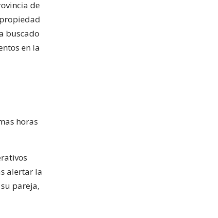
rovincia de
a propiedad
ra buscado
entos en la
imas horas
erativos
s alertar la
 su pareja,