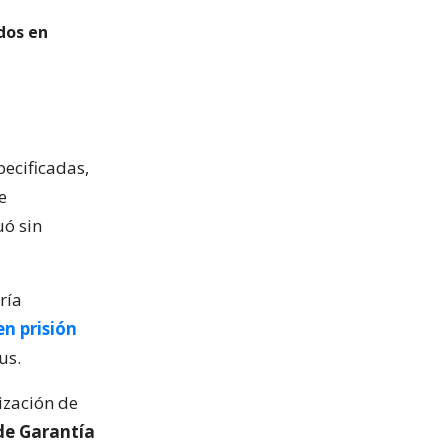
dos en
ecificadas,
e
uó sin
ría
n prisión
us.
lización de
de Garantía