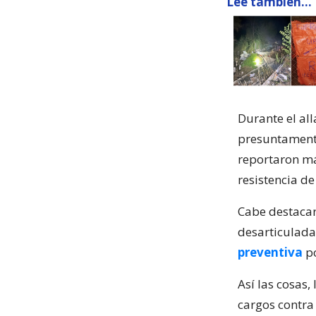
Lee también...
Durante el al
presuntamente
reportaron má
resistencia d
Cabe destacar
desarticulada
preventiva
po
Así las cosas,
cargos contra 