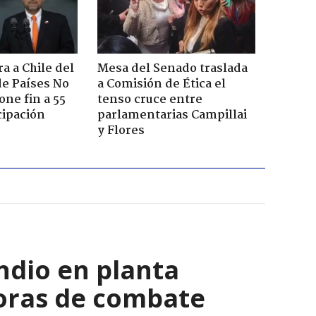
a a Chile del
Mesa del Senado traslada
e Países No
a Comisión de Ética el
one fin a 55
tenso cruce entre
cipación
parlamentarias Campillai
y Flores
ndio en planta
horas de combate