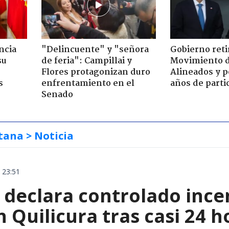
ncia
"Delincuente" y "señora
Gobierno retir
su
de feria": Campillai y
Movimiento d
Flores protagonizan duro
Alineados y p
s
enfrentamiento en el
años de parti
Senado
tana
> Noticia
 23:51
declara controlado ince
 Quilicura tras casi 24 