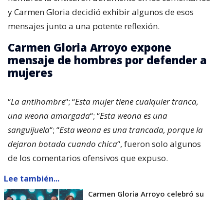
y Carmen Gloria decidió exhibir algunos de esos
mensajes junto a una potente reflexión.
Carmen Gloria Arroyo expone
mensaje de hombres por defender a
mujeres
“
La antihombre
“; “
Esta mujer tiene cualquier tranca,
una weona amargada
“; “
Esta weona es una
sanguijuela
“; “
Esta weona es una trancada, porque la
dejaron botada cuando chica
“, fueron solo algunos
de los comentarios ofensivos que expuso.
Lee también...
Carmen Gloria Arroyo celebró su
cumpleaños y pidió un único deseo
entre lágrimas: "Para Pamela