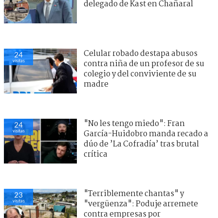
delegado de Kast en Chañaral
Celular robado destapa abusos
24
visitas
contra niña de un profesor de su
colegio y del conviviente de su
madre
"No les tengo miedo": Fran
24
visitas
García-Huidobro manda recado a
dúo de ’La Cofradía’ tras brutal
crítica
"Terriblemente chantas" y
23
visitas
"vergüenza": Poduje arremete
contra empresas por