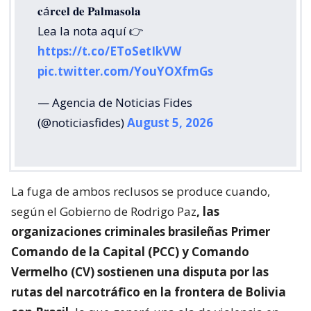
𝐜á𝐫𝐜𝐞𝐥 𝐝𝐞 𝐏𝐚𝐥𝐦𝐚𝐬𝐨𝐥𝐚
Lea la nota aquí 👉
https://t.co/EToSetIkVW
pic.twitter.com/YouYOXfmGs
— Agencia de Noticias Fides
(@noticiasfides)
August 5, 2026
La fuga de ambos reclusos se produce cuando,
según el Gobierno de Rodrigo Paz
, las
organizaciones criminales brasileñas Primer
Comando de la Capital (PCC) y Comando
Vermelho (CV) sostienen una disputa por las
rutas del narcotráfico en la frontera de Bolivia