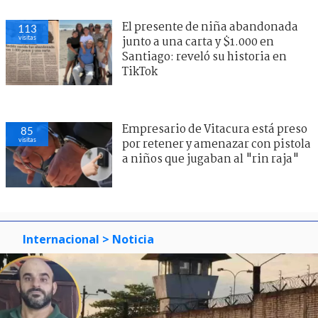
El presente de niña abandonada
113
visitas
junto a una carta y $1.000 en
Santiago: reveló su historia en
TikTok
Empresario de Vitacura está preso
85
visitas
por retener y amenazar con pistola
a niños que jugaban al "rin raja"
Internacional
> Noticia