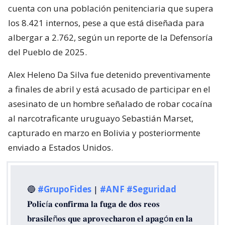
cuenta con una población penitenciaria que supera
los 8.421 internos, pese a que está diseñada para
albergar a 2.762, según un reporte de la Defensoría
del Pueblo de 2025.
Alex Heleno Da Silva fue detenido preventivamente
a finales de abril y está acusado de participar en el
asesinato de un hombre señalado de robar cocaína
al narcotraficante uruguayo Sebastián Marset,
capturado en marzo en Bolivia y posteriormente
enviado a Estados Unidos.
🔵
#GrupoFides
|
#ANF
#Seguridad
𝐏𝐨𝐥𝐢𝐜í𝐚 𝐜𝐨𝐧𝐟𝐢𝐫𝐦𝐚 𝐥𝐚 𝐟𝐮𝐠𝐚 𝐝𝐞 𝐝𝐨𝐬 𝐫𝐞𝐨𝐬
𝐛𝐫𝐚𝐬𝐢𝐥𝐞ñ𝐨𝐬 𝐪𝐮𝐞 𝐚𝐩𝐫𝐨𝐯𝐞𝐜𝐡𝐚𝐫𝐨𝐧 𝐞𝐥 𝐚𝐩𝐚𝐠ó𝐧 𝐞𝐧 𝐥𝐚