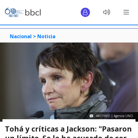
Nacional >
Noticia
ARCHIVO | Agencia UNO
Tohá y críticas a Jackson: "Pasaron
un límite. Se le ha acusado de ser