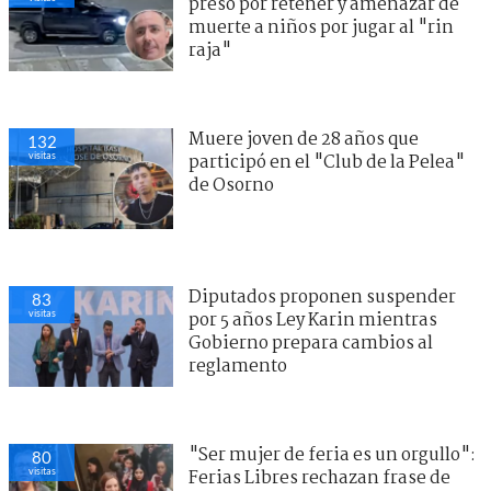
preso por retener y amenazar de
muerte a niños por jugar al "rin
raja"
Muere joven de 28 años que
132
visitas
participó en el "Club de la Pelea"
de Osorno
Diputados proponen suspender
83
visitas
por 5 años Ley Karin mientras
Gobierno prepara cambios al
reglamento
"Ser mujer de feria es un orgullo":
80
visitas
Ferias Libres rechazan frase de