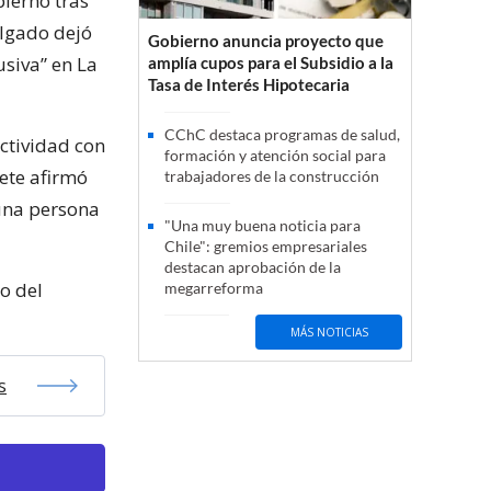
bierno tras
elgado dejó
Gobierno anuncia proyecto que
siva” en La
amplía cupos para el Subsidio a la
Tasa de Interés Hipotecaria
CChC destaca programas de salud,
ctividad con
formación y atención social para
nete afirmó
trabajadores de la construcción
 una persona
"Una muy buena noticia para
Chile": gremios empresariales
destacan aprobación de la
to del
megarreforma
MÁS NOTICIAS
s