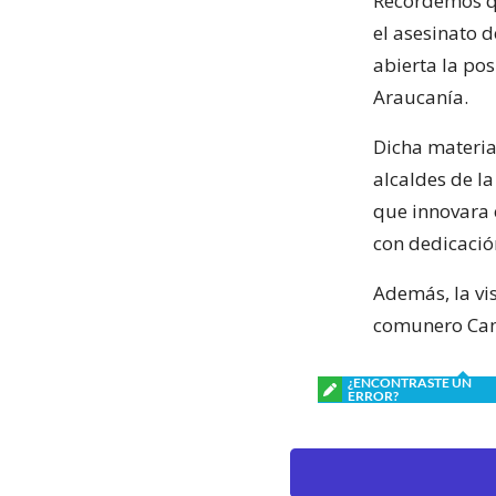
Recordemos qu
el asesinato 
abierta la po
Araucanía.
Dicha materia
alcaldes de la
que innovara 
con dedicación
Además, la vis
comunero Cami
¿ENCONTRASTE UN
ERROR?