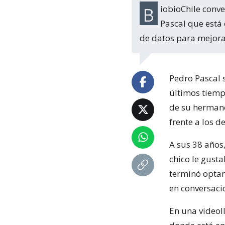
BiobioChile conversó con Nicolás Balmaceda Pascal, el hermano médico de Pedro
Pascal que está 
de datos para mejora
Pedro Pascal 
últimos tiemp
de su herma
frente a los d
A sus 38 años
chico le gusta
terminó optan
en conversaci
En una video