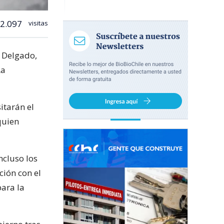
2.097
visitas
o Delgado,
La
itarán el
quien
ncluso los
ción con el
ara la