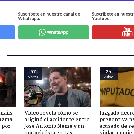
Suscríbete en nuestro canal de
Suscríbete en nuestr
Whatsapp:
Youtube:
57
26
visitas
visitas
mails
Video revela cómo se
Juzgado decre
 trama
originó el accidente entre
preventiva pa
s por
José Antonio Neme y un
acusado de se
motociclista en Las
violar a muje