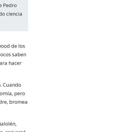
do ciencia
wood de los
pocos saben
para hacer
s
. Cuando
nomía, pero
adre, bromea
ñalolén,