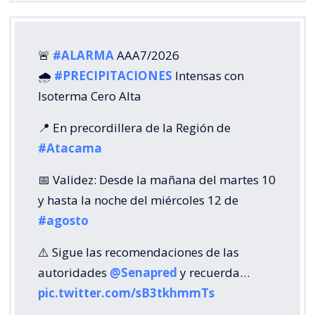
🚨
#ALARMA
AAA7/2026
🌧️
#PRECIPITACIONES
Intensas con
Isoterma Cero Alta
📍 En precordillera de la Región de
#Atacama
📅 Validez: Desde la mañana del martes 10
y hasta la noche del miércoles 12 de
#agosto
⚠️ Sigue las recomendaciones de las
autoridades
@Senapred
y recuerda…
pic.twitter.com/sB3tkhmmTs