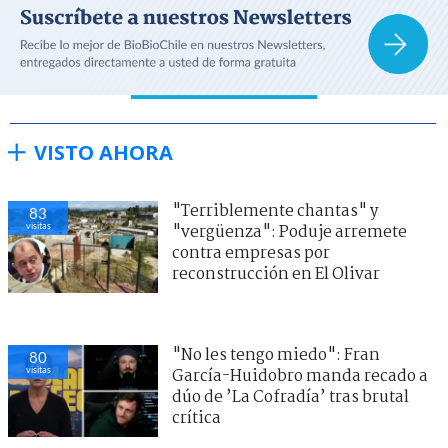
VISTO AHORA
"Terriblemente chantas" y
83
visitas
"vergüenza": Poduje arremete
contra empresas por
reconstrucción en El Olivar
"No les tengo miedo": Fran
80
visitas
García-Huidobro manda recado a
dúo de ’La Cofradía’ tras brutal
crítica