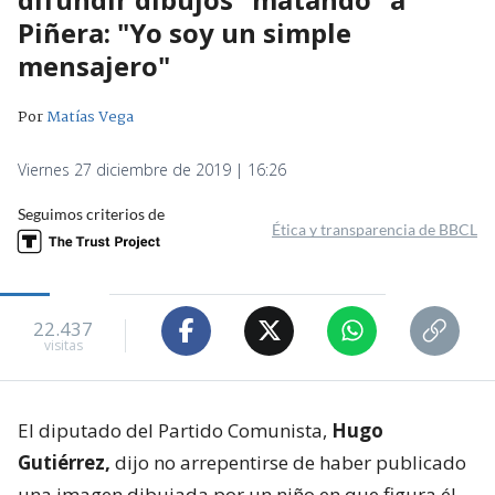
Piñera: "Yo soy un simple
mensajero"
Por
Matías Vega
Viernes 27 diciembre de 2019 | 16:26
Seguimos criterios de
Ética y transparencia de BBCL
22.437
visitas
El diputado del Partido Comunista,
Hugo
Gutiérrez,
dijo no arrepentirse de haber publicado
una imagen dibujada por un niño en que figura él