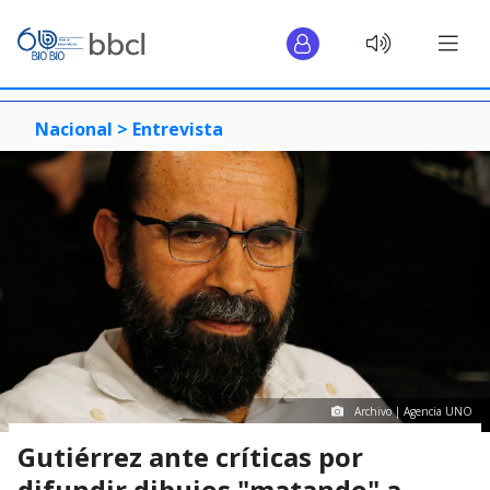
Nacional >
Entrevista
Archivo | Agencia UNO
Gutiérrez ante críticas por
difundir dibujos "matando" a