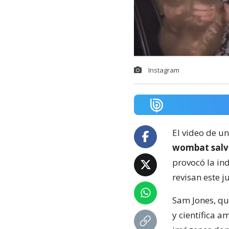
Instagram
El video de u
wombat salv
provocó la in
revisan este j
Sam Jones, qui
y científica 