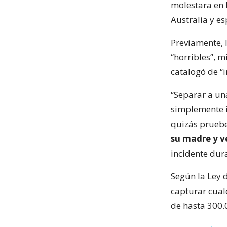
molestara en 
Australia y e
Previamente, 
“horribles”, 
catalogó de “
“Separar a un
simplemente i
quizás pruebe
su madre y ve
incidente dur
Según la Ley 
capturar cual
de hasta 300.