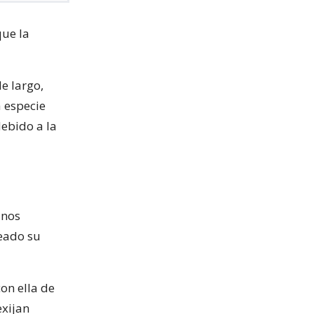
que la
e largo,
a especie
ebido a la
anos
eado su
con ella de
exijan