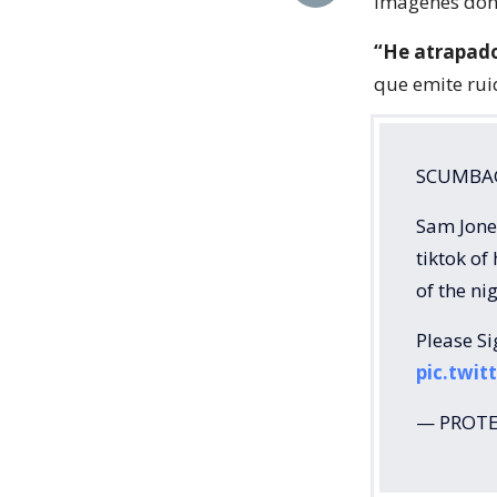
imágenes dond
“He atrapad
que emite rui
SCUMBAG
Sam Jones
tiktok o
of the ni
Please Si
pic.twi
— PROTEC