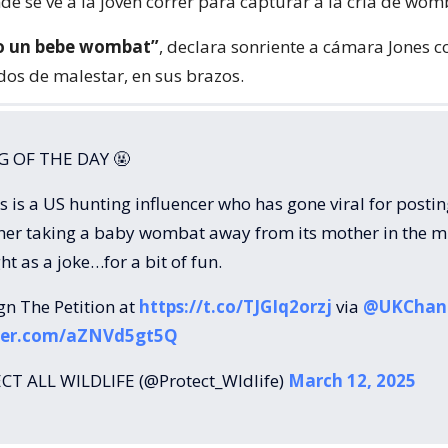
e se ve a la joven correr para capturar a la cría de wom
o un bebe wombat”
, declara sonriente a cámara Jones c
dos de malestar, en sus brazos.
 OF THE DAY 🤬
 is a US hunting influencer who has gone viral for postin
f her taking a baby wombat away from its mother in the m
ght as a joke…for a bit of fun.
gn The Petition at
https://t.co/TJGIq2orzj
via
@UKChan
tter.com/aZNVd5gt5Q
T ALL WILDLIFE (@Protect_Wldlife)
March 12, 2025