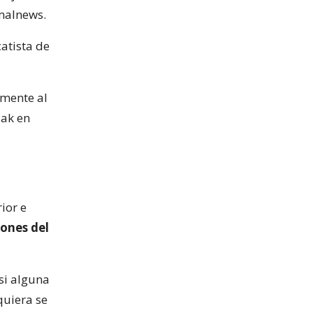
imalnews.
atista de
amente al
aak en
ior e
iones del
 si alguna
quiera se