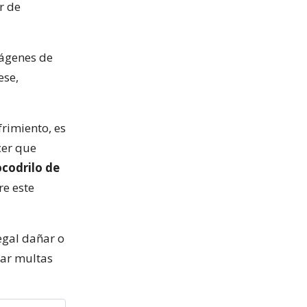
r de
mágenes de
ese,
rimiento, es
cer que
ocodrilo de
re este
egal dañar o
ear multas