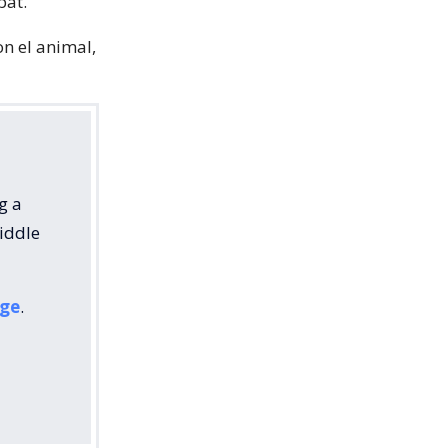
bat.
on el animal,
g a
iddle
ge
.