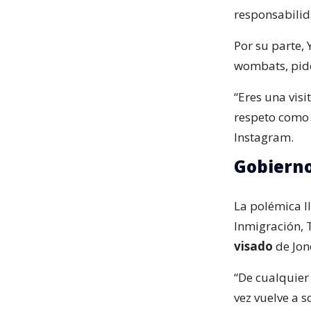
responsabilid
Por su parte,
wombats, pi
“Eres una vis
respeto como 
Instagram.
Gobierno
La polémica ll
Inmigración, 
visado
de Jon
“De cualquier 
vez vuelve a s