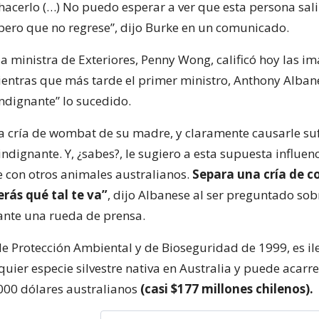
hacerlo (…) No puedo esperar a ver que esta persona sali
spero que no regrese”, dijo Burke en un comunicado.
la ministra de Exteriores, Penny Wong, calificó hoy las i
mientras que más tarde el primer ministro, Anthony Alban
indignante” lo sucedido.
a cría de wombat de su madre, y claramente causarle suf
ndignante. Y, ¿sabes?, le sugiero a esta supuesta influen
 con otros animales australianos.
Separa una cría de c
rás qué tal te va”
, dijo Albanese al ser preguntado sob
ante una rueda de prensa.
de Protección Ambiental y de Bioseguridad de 1999, es il
quier especie silvestre nativa en Australia y puede acarr
000 dólares australianos
(casi $177 millones chilenos).