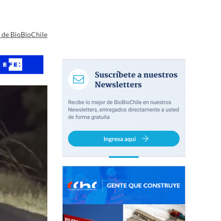
a de BioBioChile