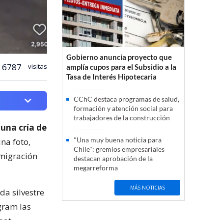
Gobierno anuncia proyecto que
6787
visitas
amplía cupos para el Subsidio a la
Tasa de Interés Hipotecaria
CChC destaca programas de salud,
formación y atención social para
trabajadores de la construcción
e
una cría de
"Una muy buena noticia para
na foto,
Chile": gremios empresariales
nmigración
destacan aprobación de la
megarreforma
MÁS NOTICIAS
da silvestre
gram las