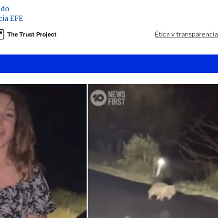
ado
ia EFE
Ética y transparenci