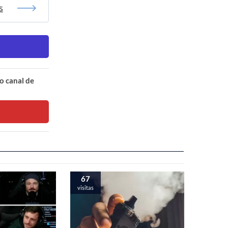
s
o canal de
67
visitas