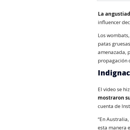
La angustiad
influencer de
Los wombats, 
patas gruesas
amenazada, pe
propagación d
Indigna
El video se hi
mostraron su
cuenta de Ins
“En Australia,
esta manera es