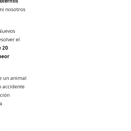
obiernos
 ni nosotros
 Nuevos
solver el
e 20
peor
de un animal
n accidente
ación
a