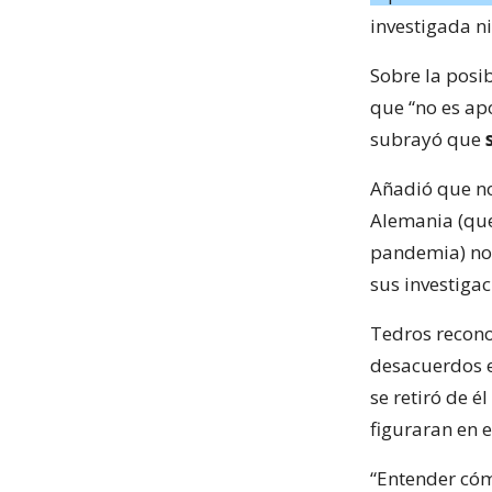
investigada ni
Sobre la posi
que “no es ap
subrayó que
Añadió que no
Alemania (que
pandemia) no l
sus investigac
Tedros recono
desacuerdos e
se retiró de 
figuraran en e
“Entender cóm