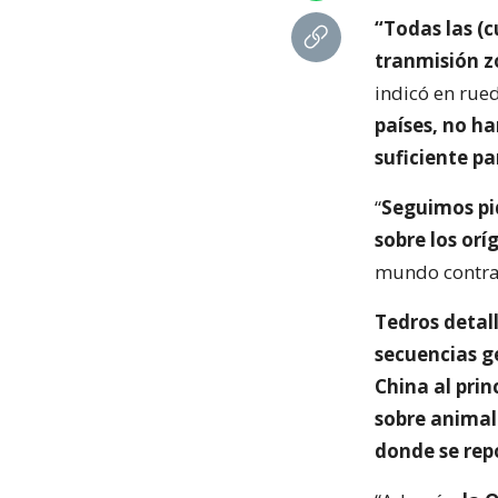
“Todas las (c
tranmisión z
indicó en rue
países, no h
suficiente pa
“
Seguimos pi
sobre los orí
mundo contra 
Tedros detal
secuencias g
China al prin
sobre animal
donde se rep