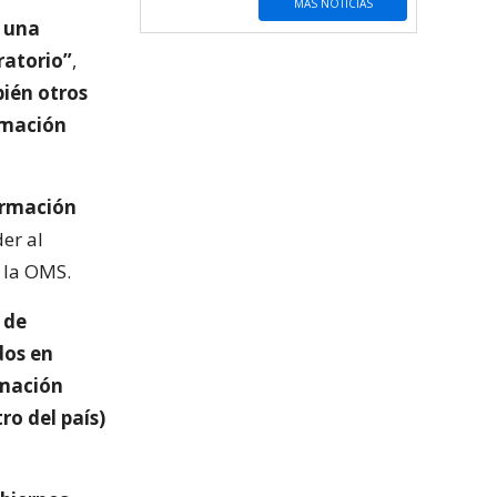
MÁS NOTICIAS
a una
ratorio”
,
ién otros
rmación
ormación
der al
 la OMS.
 de
dos en
rmación
o del país)