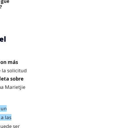
igue
?
el
 con más
 la solicitud
leta sobre
na Marietjie
 un
a las
puede ser