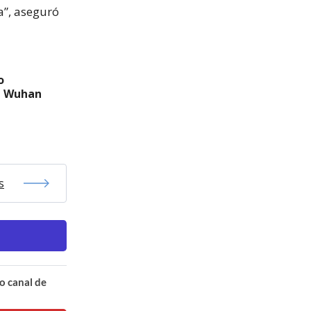
a”, aseguró
o
de Wuhan
s
o canal de