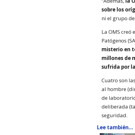
“Además,
la 
sobre los orí
ni el grupo de
La OMS creó e
Patógenos (SAG
misterio en 
millones de m
sufrida por 
Cuatro son las
al hombre (di
de laboratori
deliberada (t
seguridad.
Lee también...