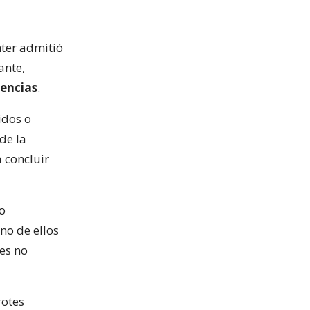
nter admitió
ante,
dencias
.
idos o
de la
a concluir
o
no de ellos
es no
rotes