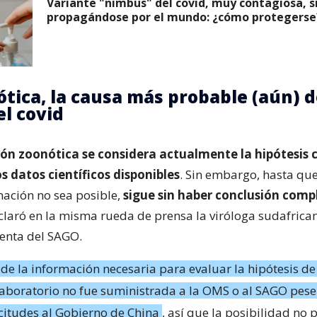
Variante "nimbus" del covid, muy contagiosa, s
propagándose por el mundo: ¿cómo protegerse
ótica, la causa más probable (aún) d
el covid
ión zoonótica se considera actualmente la hipótesis
s datos científicos disponibles
. Sin embargo, hasta que
ación no sea posible,
sigue sin haber conclusión comp
eclaró en la misma rueda de prensa la viróloga sudafrica
denta del SAGO.
de la información necesaria para evaluar la hipótesis de
laboratorio no fue suministrada a la OMS o al SAGO pese 
icitudes al Gobierno de China
, así que la posibilidad no 