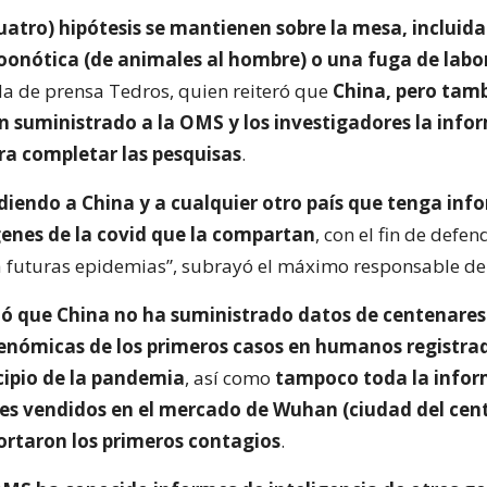
uatro) hipótesis se mantienen sobre la mesa, incluid
oonótica (de animales al hombre) o una fuga de labo
da de prensa Tedros, quien reiteró que
China, pero tamb
an suministrado a la OMS y los investigadores la info
ra completar las pesquisas
.
diendo a China y a cualquier otro país que tenga inf
genes de la covid que la compartan
, con el fin de defen
futuras epidemias”, subrayó el máximo responsable de
ló que China no ha suministrado datos de centenares
enómicas de los primeros casos en humanos registra
cipio de la pandemia
, así como
tampoco toda la info
es vendidos en el mercado de Wuhan (ciudad del centr
ortaron los primeros contagios
.